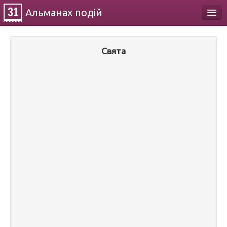
Альманах
подій
Календар
Свята
Про проект
Контакти