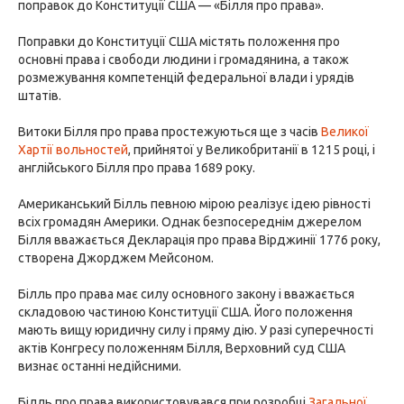
поправок до Конституції США — «Білля про права».
Поправки до Конституції США містять положення про
основні права і свободи людини і громадянина, а також
розмежування компетенцій федеральної влади і урядів
штатів.
Витоки Білля про права простежуються ще з часів
Великої
Хартії вольностей
, прийнятої у Великобританії в 1215 році, і
англійського Білля про права 1689 року.
Американський Білль певною мірою реалізує ідею рівності
всіх громадян Америки. Однак безпосереднім джерелом
Білля вважається Декларація про права Вірджинії 1776 року,
створена Джорджем Мейсоном.
Білль про права має силу основного закону і вважається
складовою частиною Конституції США. Його положення
мають вищу юридичну силу і пряму дію. У разі суперечності
актів Конгресу положенням Білля, Верховний суд США
визнає останні недійсними.
Білль про права використовувався при розробці
Загальної