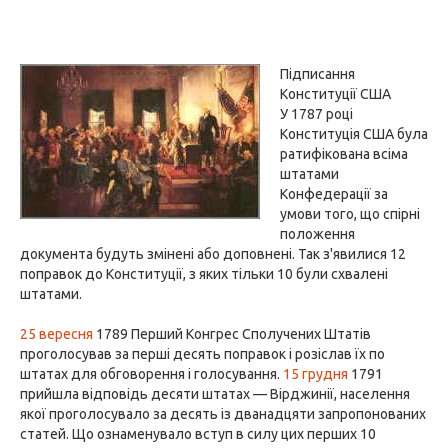
Підписання
Конституції США
У 1787 році
Конституція США була
ратифікована всіма
штатами
Конфедерації за
умови того, що спірні
положення
документа будуть змінені або доповнені. Так з'явилися 12
поправок до Конституції, з яких тільки 10 були схвалені
штатами.
25 вересня
1789 Перший Конгрес Сполучених Штатів
проголосував за перші десять поправок і розіслав їх по
штатах для обговорення і голосування.
15 грудня
1791
прийшла відповідь десяти штатах — Вірджинії, населення
якої проголосувало за десять із дванадцяти запропонованих
статей. Що ознаменувало вступ в силу цих перших 10