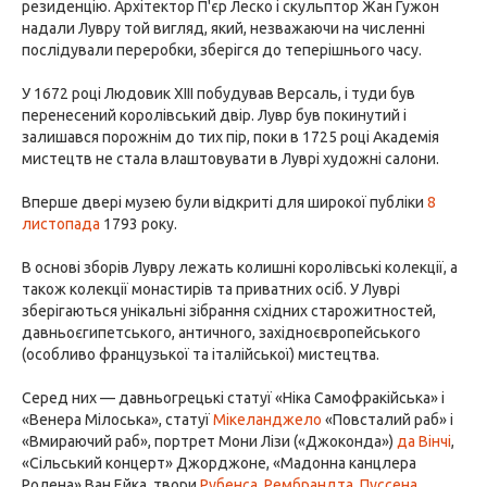
резиденцію. Архітектор П'єр Леско і скульптор Жан Гужон
надали Лувру той вигляд, який, незважаючи на численні
послідували переробки, зберігся до теперішнього часу.
У 1672 році Людовик XIII побудував Версаль, і туди був
перенесений королівський двір. Лувр був покинутий і
залишався порожнім до тих пір, поки в 1725 році Академія
мистецтв не стала влаштовувати в Луврі художні салони.
Вперше двері музею були відкриті для широкої публіки
8
листопада
1793 року.
В основі зборів Лувру лежать колишні королівські колекції, а
також колекції монастирів та приватних осіб. У Луврі
зберігаються унікальні зібрання східних старожитностей,
давньоєгипетського, античного, західноєвропейського
(особливо французької та італійської) мистецтва.
Серед них — давньогрецькі статуї «Ніка Самофракійська» і
«Венера Мілоська», статуї
Мікеланджело
«Повсталий раб» і
«Вмираючий раб», портрет Мони Лізи («Джоконда»)
да Вінчі
,
«Сільський концерт» Джорджоне, «Мадонна канцлера
Ролена» Ван Ейка, твори
Рубенса
,
Рембрандта
,
Пуссена
,