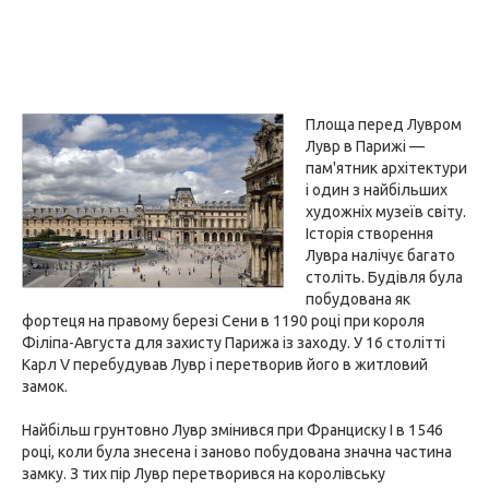
Площа перед Лувром
Лувр в Парижі —
пам'ятник архітектури
і один з найбільших
художніх музеїв світу.
Історія створення
Лувра налічує багато
століть. Будівля була
побудована як
фортеця на правому березі Сени в 1190 році при короля
Філіпа-Августа для захисту Парижа із заходу. У 16 столітті
Карл V перебудував Лувр і перетворив його в житловий
замок.
Найбільш грунтовно Лувр змінився при Франциску I в 1546
році, коли була знесена і заново побудована значна частина
замку. З тих пір Лувр перетворився на королівську