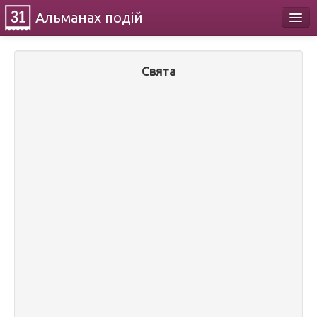
Альманах
подій
Календар
Свята
Про проект
Контакти