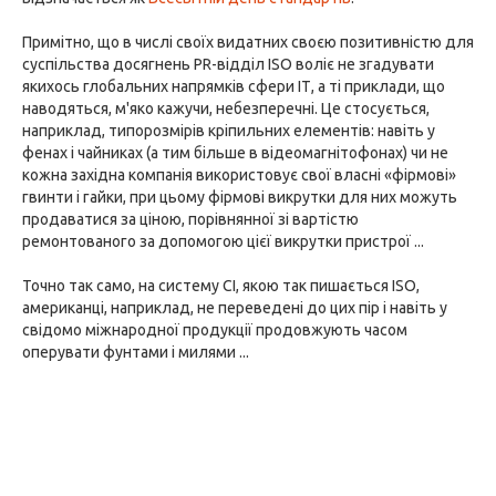
Примітно, що в числі своїх видатних своєю позитивністю для
суспільства досягнень PR-відділ ISO воліє не згадувати
якихось глобальних напрямків сфери ІТ, а ті приклади, що
наводяться, м'яко кажучи, небезперечні. Це стосується,
наприклад, типорозмірів кріпильних елементів: навіть у
фенах і чайниках (а тим більше в відеомагнітофонах) чи не
кожна західна компанія використовує свої власні «фірмові»
гвинти і гайки, при цьому фірмові викрутки для них можуть
продаватися за ціною, порівнянної зі вартістю
ремонтованого за допомогою цієї викрутки пристрої ...
Точно так само, на систему СІ, якою так пишається ISO,
американці, наприклад, не переведені до цих пір і навіть у
свідомо міжнародної продукції продовжують часом
оперувати фунтами і милями ...