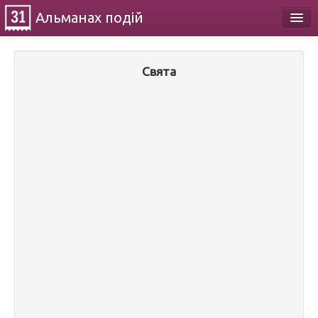
Альманах
подій
Календар
Свята
Про проект
Контакти