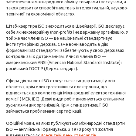
забезпечення міжнародного обміну товарами і послугами, а
також розвитку співробітництва в інтелектуальній, науково-
технічної та економічної областях.
Штаб-квартира ISO знаходиться в Швейцарії. ISO декларує
себе як некомерційну (non-profit) і недержавну організацію. У
той же час члени ISO — це національні стандартизує
інститути різних держав. Саме вони вводять в дію
формовані ISO стандарти і забезпечують у своїх державах
контроль за їх дотриманням. У числі членів ISO —
американський ANSI (American National Standards Institute) і
російський ГОСТ Р (Держстандарт).
Сфера діяльності ISO стосується стандартизації у всіх
областях, крім електротехніки та електроніки, що
відносяться до компетенції Міжнародної електротехнічної
комісії ( МЕК, IEC). Деякі види робіт виконуються спільними
зусиллями цих організацій. Крім стандартизації ISO
займається проблемами сертифікації.
Офіційні мови, на яких публікуються міжнародні стандарти
ISO — англійська і французька. З 1970 року 14 жовтня
відзначається як
Всесвітній день стандартів
.