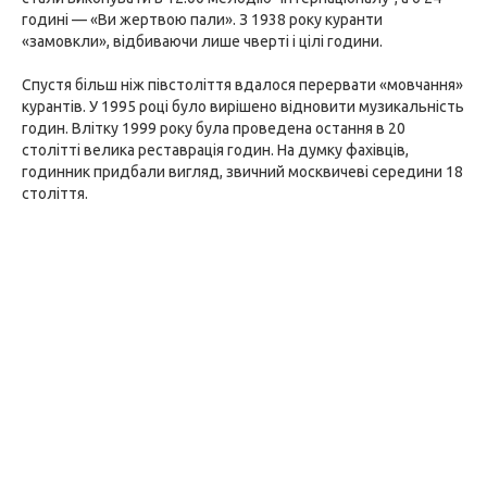
годині — «Ви жертвою пали». З 1938 року куранти
«замовкли», відбиваючи лише чверті і цілі години.
Спустя більш ніж півстоліття вдалося перервати «мовчання»
курантів. У 1995 році було вирішено відновити музикальність
годин. Влітку 1999 року була проведена остання в 20
столітті велика реставрація годин. На думку фахівців,
годинник придбали вигляд, звичний москвичеві середини 18
століття.