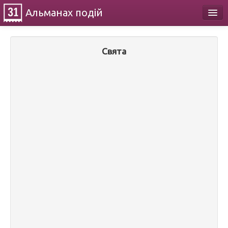
Альманах
подій
Календар
Свята
Про проект
Контакти