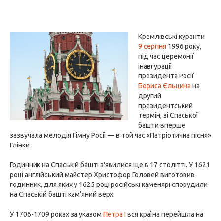
Кремлівські куранти
9 серпня
1996 року,
під час церемонії
інавгурації
президента Росії
Бориса Єльцина
на
другий
президентський
термін, зі Спаської
башти вперше
зазвучала мелодія Гімну Росії — в той час «Патріотична пісня»
Глінки.
Годинник на Спаській башті з'явилися ще в 17 столітті. У 1621
році англійський майстер Христофор Головей виготовив
годинник, для яких у 1625 році російські каменярі спорудили
на Спаській башті кам'яний верх.
У 1706-1709 роках за указом
Петра I
вся країна перейшла на