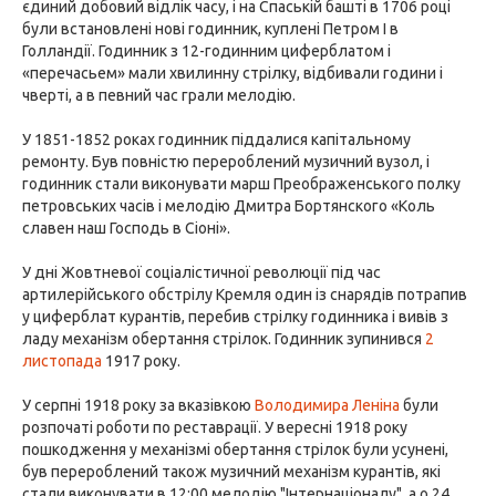
єдиний добовий відлік часу, і на Спаській башті в 1706 році
були встановлені нові годинник, куплені Петром I в
Голландії. Годинник з 12-годинним циферблатом і
«перечасьем» мали хвилинну стрілку, відбивали години і
чверті, а в певний час грали мелодію.
У 1851-1852 роках годинник піддалися капітальному
ремонту. Був повністю перероблений музичний вузол, і
годинник стали виконувати марш Преображенського полку
петровських часів і мелодію Дмитра Бортянского «Коль
славен наш Господь в Сіоні».
У дні Жовтневої соціалістичної революції під час
артилерійського обстрілу Кремля один із снарядів потрапив
у циферблат курантів, перебив стрілку годинника і вивів з
ладу механізм обертання стрілок. Годинник зупинився
2
листопада
1917 року.
У серпні 1918 року за вказівкою
Володимира Леніна
були
розпочаті роботи по реставрації. У вересні 1918 року
пошкодження у механізмі обертання стрілок були усунені,
був перероблений також музичний механізм курантів, які
стали виконувати в 12:00 мелодію "Інтернаціоналу", а о 24