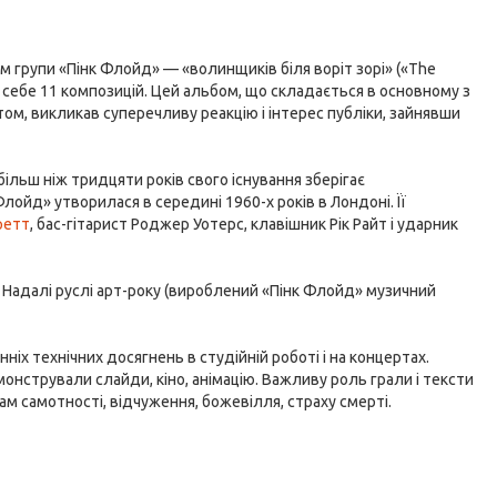
м групи «Пінк Флойд» — «волинщиків біля воріт зорі» («The
у себе 11 композицій. Цей альбом, що складається в основному з
том, викликав суперечливу реакцію і інтерес публіки, зайнявши
ільш ніж тридцяти років свого існування зберігає
Флойд» утворилася в середині 1960-х років в Лондоні. Її
ретт
, бас-гітарист Роджер Уотерс, клавішник Рік Райт і ударник
 Надалі руслі арт-року (вироблений «Пінк Флойд» музичний
ніх технічних досягнень в студійній роботі і на концертах.
нстрували слайди, кіно, анімацію. Важливу роль грали і тексти
м самотності, відчуження, божевілля, страху смерті.