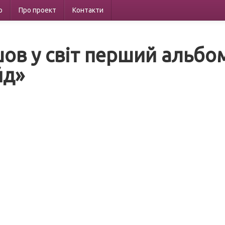
р
Про проект
Контакти
ов у світ перший альбом
йд»