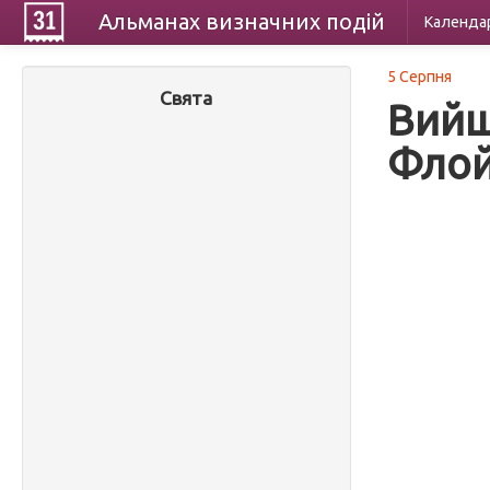
Альманах
визначних
подій
Календа
5 Серпня
Свята
Вийш
Фло