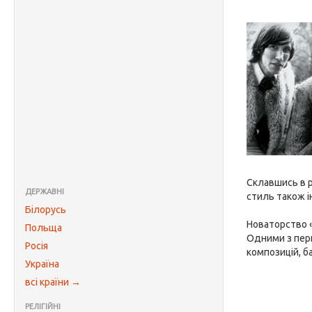
Склавшись в р
ДЕРЖАВНІ
стиль також і
Білорусь
Новаторство «
Польща
Одними з перш
Росія
композицій, б
Україна
всі країни →
РЕЛІГІЙНІ