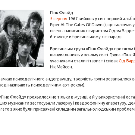
Пінк Флойд
5 серпня
1967 вийшов у світ перший альбо
Piper At The Gates Of Dawn»), що включав 
пісень, написаних гітаристом Сідом Барре
6-е місце в британському хіт-параді.
Британська група «Пінк Флойд» протягом б
шанувальників у всьому світі. Група «Пінк 
учасниками стали гітарист і співак
Сід Бар
Нік Мейсон.
амках психоделічного андеграунду, творчість групи розвивалося в
ноді називають психоделічним арт-роком).
Пінк Флойд» проявилося не тільки в музиці, а й у використанні остан
их музиканти застосували лазерну і квадрофонічну апаратуру, демо
агато з яких були присвячені складним загальнолюдським проблема