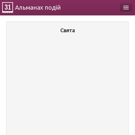
Альманах
подій
Календар
Свята
Про проект
Контакти