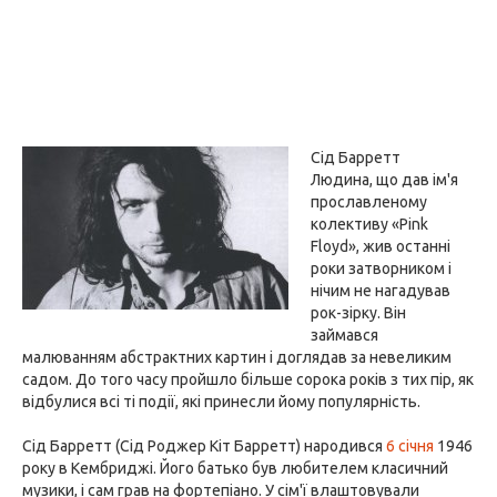
Сід Барретт
Людина, що дав ім'я
прославленому
колективу «Pink
Floyd», жив останні
роки затворником і
нічим не нагадував
рок-зірку. Він
займався
малюванням абстрактних картин і доглядав за невеликим
садом. До того часу пройшло більше сорока років з тих пір, як
відбулися всі ті події, які принесли йому популярність.
Сід Барретт (Сід Роджер Кіт Барретт) народився
6 січня
1946
року в Кембриджі. Його батько був любителем класичний
музики, і сам грав на фортепіано. У сім'ї влаштовували