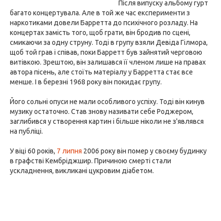
Після випуску альбому гурт
багато концертувала. Але в той же час експерименти з
наркотиками довели Барретта до психічного розладу. На
концертах замість того, щоб грати, він бродив по сцені,
смикаючи за одну струну. Тоді в групу взяли Девіда Гілмора,
щоб той грав і співав, поки Барретт був зайнятий черговою
витівкою. Зрештою, він залишався її членом лише на правах
автора пісень, але стоїть матеріалу у Барретта стає все
менше. І в березні 1968 року він покидає групу.
Його сольні опуси не мали особливого успіху. Тоді він кинув
музику остаточно. Став знову називати себе Роджером,
заглибився у створення картин і більше ніколи не з'являвся
на публіці.
У віці 60 років,
7 липня
2006 року він помер у своєму будинку
в графстві Кембріджшир. Причиною смерті стали
ускладнення, викликані цукровим діабетом.