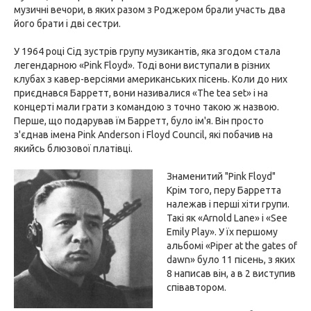
музичні вечори, в яких разом з Роджером брали участь два
його брати і дві сестри.
У 1964 році Сід зустрів групу музикантів, яка згодом стала
легендарною «Pink Floyd». Тоді вони виступали в різних
клубах з кавер-версіями американських пісень. Коли до них
приєднався Барретт, вони називалися «The tea set» і на
концерті мали грати з командою з точно такою ж назвою.
Перше, що подарував їм Барретт, було ім'я. Він просто
з'єднав імена Pink Anderson і Floyd Council, які побачив на
якийсь блюзової платівці.
Знаменитий "Pink Floyd"
Крім того, перу Барретта
належав і перші хіти групи.
Такі як «Arnold Lane» і «See
Emily Play». У їх першому
альбомі «Piper at the gates of
dawn» було 11 пісень, з яких
8 написав він, а в 2 виступив
співавтором.