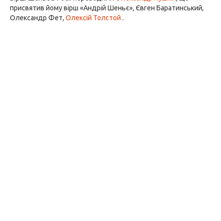
присвятив йому вірш «Андрій Шеньє», Євген Баратинський,
Олександр Фет,
Олексій Толстой
.