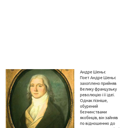
Андре Шеньє
Поет Андре Шеньє
захоплено прийняв
Велику французьку
революцію і її ідеї.
Однак пізніше,
обурений
безчинствами
якобінців, він зайняв
по відношенню до