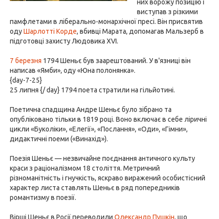
них ворожу позицію і
виступав з різкими
памфлетами в ліберально-монархічної пресі. Він присвятив
оду
Шарлотті Корде
, вбивці Марата, допомагав Мальзерб в
підготовці захисту Людовика XVI.
7 березня
1794 Шеньє був заарештований. У в'язниці він
написав «Ямби», оду «Юна полонянка».
{day-7-25}
25 липня {/ day} 1794 поета стратили на гільйотині.
Поетична спадщина Андре Шеньє було зібрано та
опубліковано тільки в 1819 році. Воно включає в себе ліричні
цикли «Буколіки», «Елегії», «Послання», «Оди», «Гімни»,
дидактичні поеми («Винахід»).
Поезія Шеньє — незвичайне поєднання античного культу
краси з раціоналізмом 18 століття. Метричний
різноманітність і гнучкість, яскраво виражений особистісний
характер листа ставлять Шеньє в ряд попередників
романтизму в поезії.
Вірші Шеньє в Росії переводили
Олександр Пушкін
, що