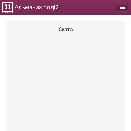
Альманах
подій
Календар
Свята
Про проект
Контакти