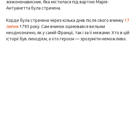
жінконенависник. Яка містилася під вартою Марія-
Антуанетта була страчена.
Корде була страчена через кілька днів після свого вчинку
17
липня
1793 року. Сам вчинок оцінювався вельми
неоднозначно, як у самій Франції, так і за її межами. Хто в цій
історії був лиходієм, а хто героєм — зрозуміти неможливо.