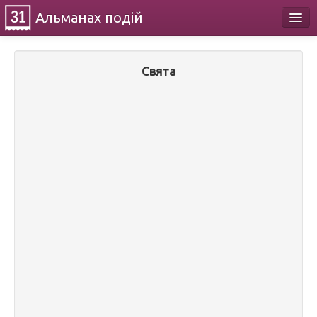
Альманах
подій
Календар
Свята
Про проект
Контакти