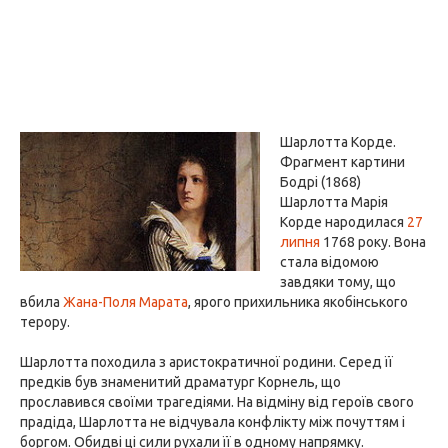
Шарлотта Корде.
Фрагмент картини
Бодрі (1868)
Шарлотта Марія
Корде народилася
27
липня
1768 року. Вона
стала відомою
завдяки тому, що
вбила
Жана-Поля Марата
, ярого прихильника якобінського
терору.
Шарлотта походила з аристократичної родини. Серед її
предків був знаменитий драматург Корнель, що
прославився своїми трагедіями. На відміну від героїв свого
прадіда, Шарлотта не відчувала конфлікту між почуттям і
боргом. Обидві ці сили рухали її в одному напрямку.