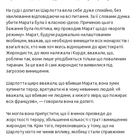
На суді і допитах Шарлотта вела себе дуже спокійно, без
хвилювання відповідаючи на всі питання. За її словами думка
убити Марата була її власною ідеєю. Причиною цього
бажання була політика, яку проводив Марат щодо «ворогів
режиму». Марат, будучи радикально налаштованим
якобінцем, вважав, що необхідно винищити всіх монархістів і
взагалі всіх, хто мав хоч якесь відношення до аристократії.
Жирондисти, до яких належала і Корде, вважали, що,
роблячи так, вони лише уподібняться тільки що поваленим
тиранам. За це вже й самі жирондисти виявилися під
загрозою винищення.
Шарлотта щиро вважала, що вбивши Марата, вона зуміє
зупинити терор, врятувати ні в чому невинних людей. «Я
вважала, що вбиваю не людини, а хижого звіра, що пожирає
всіх французів», — говорила вона на допиті.
Чи могла вона припустити, що її вчинок призведе до
жорсткості терору, збільшення кількості страт і винищенню
жирондистів. Крім того, переконавшись у тому, що на
Шарлоту ніхто не чинив впливу, якобінці стали справжніми