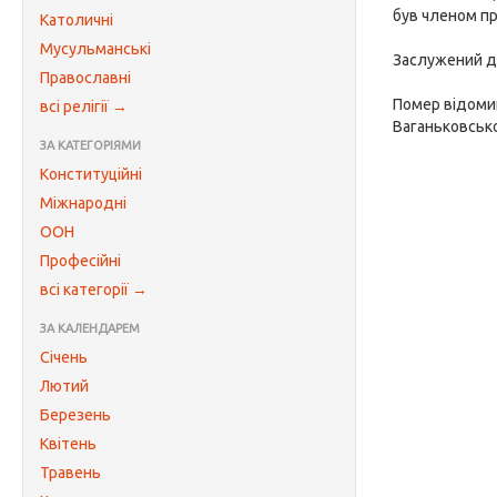
був членом п
Католичні
Мусульманські
Заслужений ді
Православні
Помер відоми
всі релігії →
Ваганьковсько
ЗА КАТЕГОРІЯМИ
Конституційні
Міжнародні
ООН
Професійні
всі категорії →
ЗА КАЛЕНДАРЕМ
Січень
Лютий
Березень
Квітень
Травень