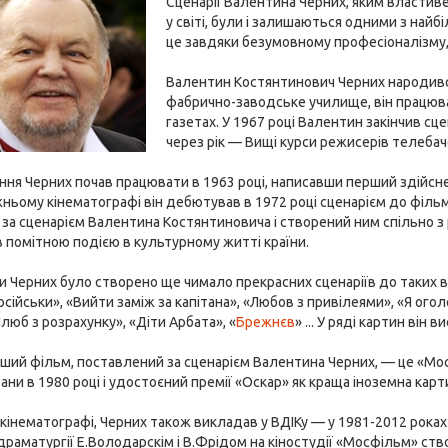
Сценарії Валентина Черних, яким властиве
у світі, були і залишаються одними з найб
це завдяки безумовному професіоналізму,
Валентин Костянтинович Черних народив
фабрично-заводське училище, він працюва
газетах. У 1967 році Валентин закінчив сц
через рік — Вищі курси режисерів телебач
ня Черних почав працювати в 1963 році, написавши перший здійсн
жньому кінематографі він дебютував в 1972 році сценарієм до філь
 за сценарієм Валентина Костянтиновича і створений ним спільно 
 помітною подією в культурному житті країни.
ки Черних було створено ще чимало прекрасних сценаріїв до таких ві
сійськи», «Вийти заміж за капітана», «Любов з привілеями», «Я огол
Шлюб з розрахунку», «Діти Арбата», «
Брежнєв
» ... У ряді картин він 
ший фільм, поставлений за сценарієм Валентина Черних, — це «Мо
ани в 1980 році і удостоєний премії «Оскар» як краща іноземна карт
 кінематографі, Черних також викладав у ВДІКу — у 1981-2012 роках
одраматургії Е.Володарскім і В.Фрідом на кіностудії «Мосфільм» ств