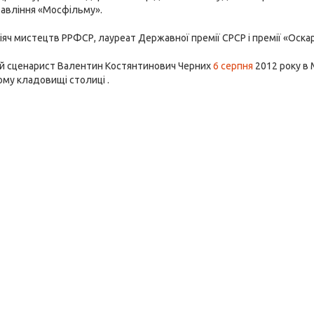
равління «Мосфільму».
яч мистецтв РРФСР, лауреат Державної премії СРСР і премії «Оскар
й сценарист Валентин Костянтинович Черних
6 серпня
2012 року в 
му кладовищі столиці .