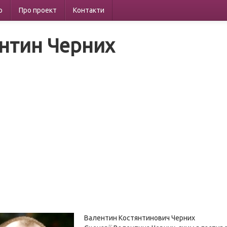
р
Про проект
Контакти
нтин Черних
Валентин Костянтинович Черних