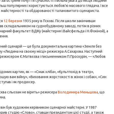
 загострене почуття сучасності і пильна увага до місця людини
ільш популярних і користуються любов'ю масового глядача. І все
 майстерності та обдарованості талановитого сценариста.
ся
12 березня
1935 року в Пскові. Після школи закінчивши
в складальником на суднобудівному заводі, потім в різних
енарний факультет ВДІКу (майстерня І.Вайсфельда і Н.Фокіной), а
ення.
ений сценарій — це була документальна картина «Земля без
му «Людина на своєму місці» режисера А.Сахарова. Наступний
з режисером Є.Матвєєва і письменником П.Проскурін, — «Любов
домих картин, як — «Смак хліба», «Культпохід в театр»,
ошую вам війну», «Виховання жорстокості в жінок і собак», «Син
виступав і як продюсер.
сква сльозам не вірить» режисера
Володимира Меньшова
, що
ина.
 він був художнім керівником сценарної майстерні. У 1987
орив студію «Слово», ставши президентом цієї студії, а також