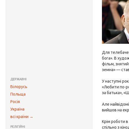
Для телебачен
бога». В худо
фільм, знятий
земна» — став
ДЕРЖАВНІ
У наступні ро
Білорусь
«Любити по-ро
за батька», «
Польща
Росія
Але найвідомі
Україна
вийшов на екр
всі країни →
Крім роботи в
РЕЛІГІЙНІ
спільно з кін