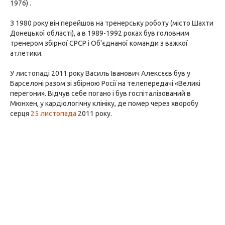
1976) .
З 1980 року він перейшов на тренерську роботу (місто Шахти
Донецької області), а в 1989-1992 роках був головним
тренером збірної СРСР і Об'єднаної команди з важкої
атлетики.
У листопаді 2011 року Василь Іванович Алексєєв був у
Барселоні разом зі збірною Росії на телепередачі «Великі
перегони». Відчув себе погано і був госпіталізований в
Мюнхен, у кардіологічну клініку, де помер через хворобу
серця
25 листопада
2011 року.