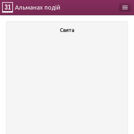
Альманах
подій
Календар
Свята
Про проект
Контакти