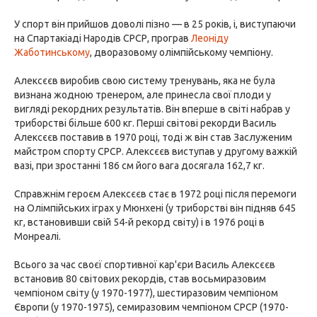
У спорт він прийшов доволі пізно — в 25 років, і, виступаючи
на Спартакіаді Народів СРСР, програв
Леоніду
Жаботинському
, дворазовому олімпійському чемпіону.
Алексєєв виробив свою систему тренувань, яка не була
визнана жодною тренером, але принесла свої плоди у
вигляді рекордних результатів. Він вперше в світі набрав у
триборстві більше 600 кг. Перші світові рекорди Василь
Алексєєв поставив в 1970 році, тоді ж він став Заслуженим
майстром спорту СРСР. Алексєєв виступав у другому важкій
вазі, при зростанні 186 см його вага досягала 162,7 кг.
Справжнім героєм Алексєєв стає в 1972 році після перемоги
на Олімпійських іграх у Мюнхені (у триборстві він підняв 645
кг, встановивши свій 54-й рекорд світу) і в 1976 році в
Монреалі.
Всього за час своєї спортивної кар'єри Василь Алексєєв
встановив 80 світових рекордів, став восьмиразовим
чемпіоном світу (у 1970-1977), шестиразовим чемпіоном
Європи (у 1970-1975), семиразовим чемпіоном СРСР (1970-