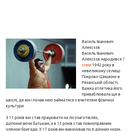
Василь Іванович
Алексєєв
Василь Іванович
Алексєєв народився
7
січня
1942 року в
невеликому селищі
Покрово-Шишкіно в
Рязанській області.
Важка атлетика його
приваблювала ще в
школі, де він і почав нею займатися з вчителем фізичної
культури.
З 11 років він став працювати на лісозаготівлях,
допомагаючи батькам, а в 13 років став повноправним
членом бригади. У 17 років він виконував по 6 денних норм.