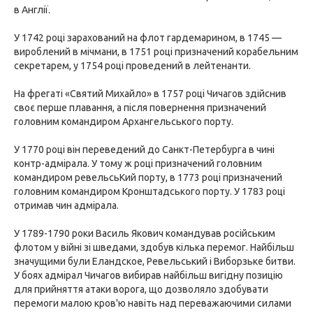
в Англії.
У 1742 році зарахований на флот гардемарином, в 1745 —
вироблений в мічмани, в 1751 році призначений корабельним
секретарем, у 1754 році проведений в лейтенанти.
На фрегаті «Святий Михайло» в 1757 році Чичагов здійснив
своє перше плавання, а після повернення призначений
головним командиром Архангельського порту.
У 1770 році він переведений до Санкт-Петербурга в чині
контр-адмірала. У тому ж році призначений головним
командиром ревельсьКий порту, в 1773 році призначений
головним командиром Кронштадського порту. У 1783 році
отримав чин адмірала.
У 1789-1790 роки Василь Якович командував російським
флотом у війні зі шведами, здобув кілька перемог. Найбільш
значущими були Еландское, Ревельський і Виборзьке битви.
У боях адмірал Чичагов вибирав найбільш вигідну позицію
для прийняття атаки ворога, що дозволяло здобувати
перемоги малою кров'ю навіть над переважаючими силами