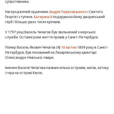
супротивника.
Нагороджений орденами
Андрія Первозванного
і Святого
Георгія I ступеня.
Катерина II
подарувала йому дворянський
герб і більше двох тисяч кріпаків.
У 1797 році Василь Чичагов був звільнений з морської
служби. Останні роки життя провів у Санкт-Петербурзі.
Помер Василь Якович Чичагов (4)
16 квітня
1809 року в Санкт-
Петербурзі, був похований на Лазаревському цвинтарі
Олександро-Невської лаври.
Іменем Василя Чичагова названі кілька островів, мисів, затоку
і гора на острові Кюсю.