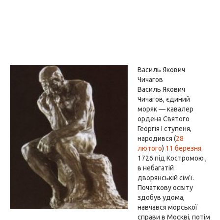
Василь Якович
Чичагов
Василь Якович
Чичагов, єдиний
моряк — кавалер
ордена Святого
Георгія I ступеня,
народився (
28
лютого
)
11 березня
1726 під Костромою ,
в небагатій
дворянській сім'ї.
Початкову освіту
здобув удома,
навчався морської
справи в Москві, потім