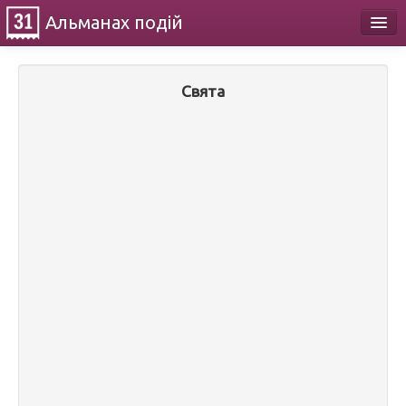
Альманах
подій
Календар
Свята
Про проект
Контакти