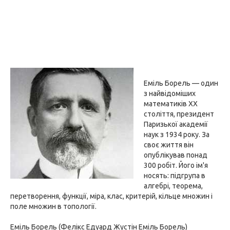
Еміль Борель — один
з найвідоміших
математиків XX
століття, президент
Паризької академії
наук з 1934 року. За
своє життя він
опублікував понад
300 робіт. Його ім'я
носять: підгрупа в
алгебрі, теорема,
перетворення, функції, міра, клас, критерій, кільце множин і
поле множин в топології.
Еміль Борель (Фелікс Едуард Жустін Еміль Борель)