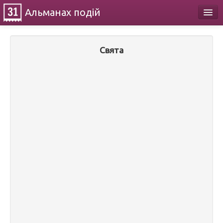
Альманах
подій
Календар
Свята
Про проект
Контакти