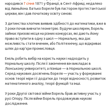
народився
7 січня
1871 у Франції, в Сент-Африці, недалеко
від Авіньйона. Батько Бореля був пастором протестантської
церкви, він і дав початкову освіту синові.
З дитинства хлопчик виявив здібності до математики, вже в
3 роки почав вивчати геометрію. Будучи школярем, Борель
займає призові місця на різних конкурсах, які дають йому
право вступити в одну з шкіл — Нормальну, яка дає
можливість стати вченим, або Політехнічну, що відкриває
шлях до кар'єри промисловця.
Еміль робить вибір на користь науки і надходить у
Нормальну школу. Після її закінчення він викладає в
Ліонському університеті, а пізніше — в Нормальною школі.
Серед наукових досягнень Бореля — участь у формуванні
основ теорії міри і її додатки до теорії відносності, розвиток
математичного аналізу, теорії функцій та інші.
У роки Другої світової війни Борель брав активну участь у
русі Опору. Після війни Борель продовжував наукові
дослідження.