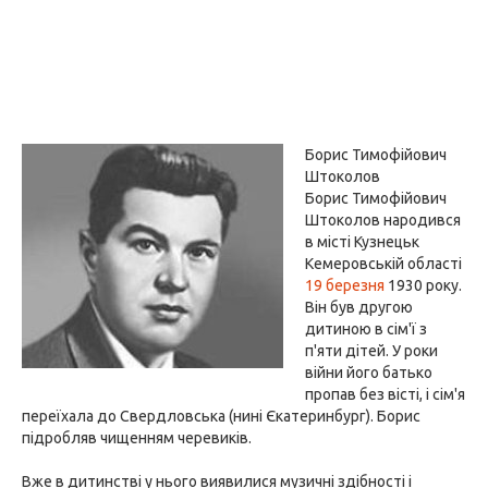
Борис Тимофійович
Штоколов
Борис Тимофійович
Штоколов народився
в місті Кузнецьк
Кемеровській області
19 березня
1930 року.
Він був другою
дитиною в сім'ї з
п'яти дітей. У роки
війни його батько
пропав без вісті, і сім'я
переїхала до Свердловська (нині Єкатеринбург). Борис
підробляв чищенням черевиків.
Вже в дитинстві у нього виявилися музичні здібності і