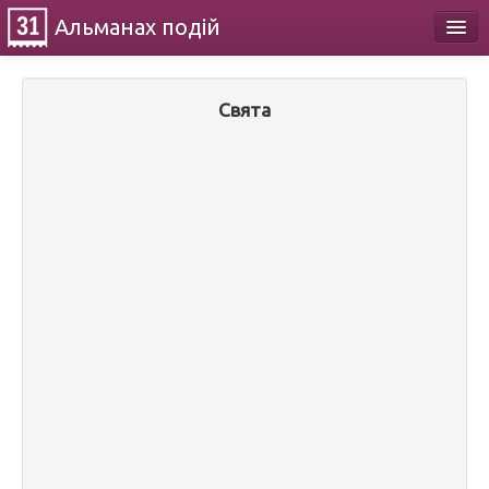
Альманах
подій
Календар
Свята
Про проект
Контакти