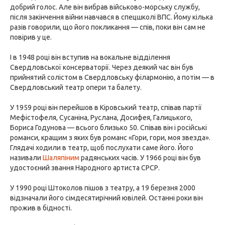
добрий голос. Але він вибрав військово-морську службу,
після закінчення війни навчався в спецшколі ВПС. Йому кілька
разів говорили, що його покликання — спів, поки він сам не
повірив у це.
І в 1948 році він вступив на вокальне відділення
Свердловської консерваторії. Через деякий час він був
прийнятий солістом в Свердловську філармонію, а потім — в
Свердловський театр опери та балету.
У 1959 році він перейшов в Кіровський театр, співав партії
Мефістофеля, Сусаніна, Руслана, Досифея, Галицького,
Бориса Годунова — всього близько 50. Співав він і російські
романси, кращим з яких був романс «Гори, гори, моя звезда».
Глядачі ходили в театр, щоб послухати саме його. Його
називали
Шаляпіним
радянських часів. У 1966 році він був
удостоєний звання Народного артиста СРСР.
У 1990 році Штоколов пішов з театру, а 19 березня 2000
відзначали його сімдесятирічний ювілей. Останні роки він
прожив в бідності.