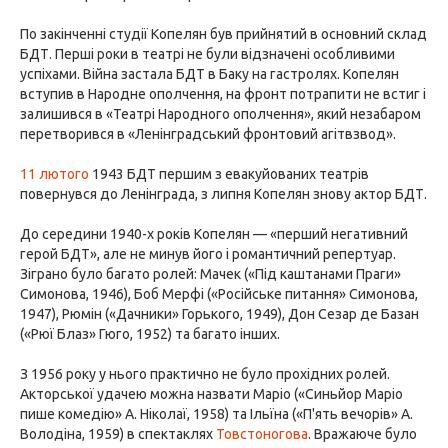
По закінченні студії Копелян був прийнятий в основний склад
БДТ. Перші роки в театрі не були відзначені особливими
успіхами. Війна застала БДТ в Баку на гастролях. Копелян
вступив в Народне ополчення, на фронт потрапити не встиг і
залишився в «Театрі Народного ополчення», який незабаром
перетворився в «Ленінградський фронтовий агітвзвод».
11 лютого
1943 БДТ першим з евакуйованих театрів
повернувся до Ленінграда, з липня Копелян знову актор БДТ.
До середини 1940-х років Копелян — «перший негативний
герой БДТ», але не минув його і романтичний репертуар.
Зіграно було багато ролей: Мачек («Під каштанами Праги»
Симонова, 1946), Боб Мерфі («Російське питання» Симонова,
1947), Рюмін («Дачники» Горького, 1949), Дон Сезар де Базан
(«Рюї Блаз» Гюго, 1952) та багато інших.
З 1956 року у нього практично не було прохідних ролей.
Акторської удачею можна назвати Маріо («Синьйор Маріо
пише комедію» А. Ніколаї, 1958) та Ільїна («П'ять вечорів» А.
Володіна, 1959) в спектаклях
Товстоногова
. Вражаюче було