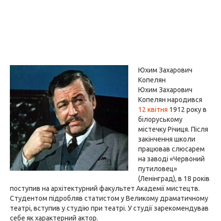
Юхим Захарович
Копелян
Юхим Захарович
Копелян народився
12 квітня
1912 року в
білоруському
містечку Річиця. Після
закінчення школи
працював слюсарем
на заводі «Червоний
путиловец»
(Ленінград), в 18 років
поступив на архітектурний факультет Академії мистецтв.
Студентом підробляв статистом у Великому драматичному
театрі, вступив у студію при театрі. У студії зарекомендував
себе як характерний актор.