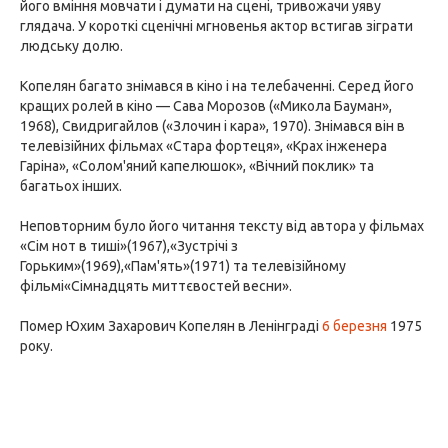
його вміння мовчати і думати на сцені, тривожачи уяву
глядача. У короткі сценічні мгновенья актор встигав зіграти
людську долю.
Копелян багато знімався в кіно і на телебаченні. Серед його
кращих ролей в кіно — Сава Морозов («Микола Бауман»,
1968), Свидригайлов («Злочин і кара», 1970). Знімався він в
телевізійних фільмах «Стара фортеця», «Крах інженера
Гаріна», «Солом'яний капелюшок», «Вічний поклик» та
багатьох інших.
Неповторним було його читання тексту від автора у фільмах
«Сім нот в тиші»(1967),«Зустрічі з
Горьким»(1969),«Пам'ять»(1971) та телевізійному
фільмі«Сімнадцять миттєвостей весни».
Помер Юхим Захарович Копелян в Ленінграді
6 березня
1975
року.