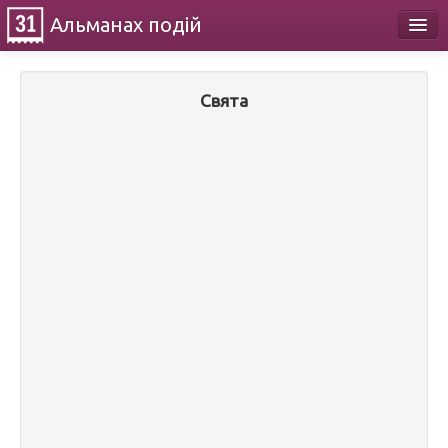
Альманах
подій
Календар
Свята
Про проект
Контакти