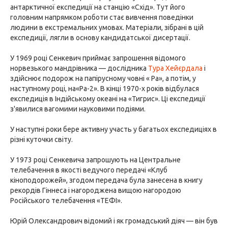
антарктичної експедиції на станцію «Схід». Тут його
головним напрямком роботи стає вивчення поведінки
людини в екстремальних умовах. Матеріали, зібрані в цій
експедиції, лягли в основу кандидатської дисертації.
У 1969 році Сенкевич приймає запрошення відомого
норвезького мандрівника — дослідника
Тура Хейєрдала
і
здійснює подорож на папірусному човні « Ра», а потім, у
наступному році, на«Ра-2». В кінці 1970-х років відбулася
експедиція в Індійському океані на «Тигрис». Ці експедиції
з'явилися вагомими науковими подіями.
У наступні роки бере активну участь у багатьох експедиціях в
різні куточки світу.
У 1973 році Сенкевича запрошують на Центральне
телебачення в якості ведучого передачі «Клуб
кіноподорожей», згодом передача була занесена в книгу
рекордів Гіннеса і нагороджена вищою нагородою
Російського телебачення «ТЕФІ».
Юрій Олександрович відомий і як громадський діяч — він був