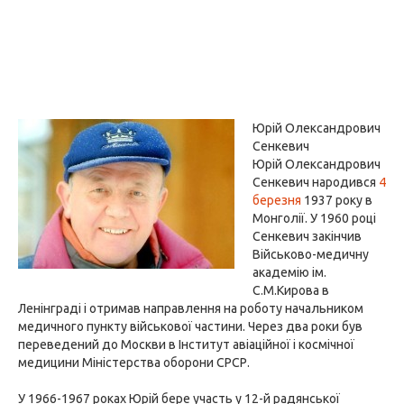
Юрій Олександрович
Сенкевич
Юрій Олександрович
Сенкевич народився
4
березня
1937 року в
Монголії. У 1960 році
Сенкевич закінчив
Військово-медичну
академію ім.
С.М.Кирова в
Ленінграді і отримав направлення на роботу начальником
медичного пункту військової частини. Через два роки був
переведений до Москви в Інститут авіаційної і космічної
медицини Міністерства оборони СРСР.
У 1966-1967 роках Юрій бере участь у 12-й радянської