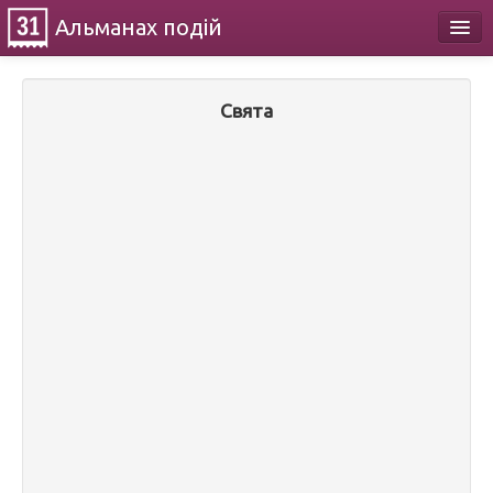
Альманах
подій
Календар
Свята
Про проект
Контакти