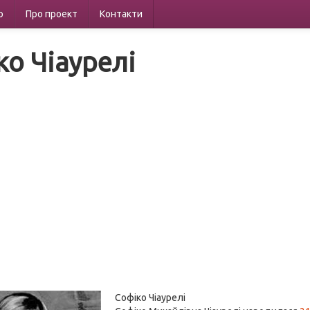
р
Про проект
Контакти
ко Чіаурелі
Софіко Чіаурелі