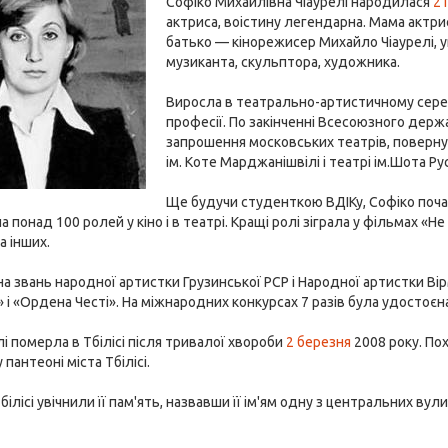
Софіко Михайлівна Чіаурелі народилася
21
актриса, воістину легендарна. Мама актр
батько — кінорежисер Михайло Чіаурелі, у
музиканта, скульптора, художника.
Виросла в театрально-артистичному серед
професії. По закінченні Всесоюзного держ
запрошення московських театрів, повернул
ім. Коте Марджанішвілі і театрі ім.Шота Ру
Ще будучи студенткою ВДІКу, Софіко почала
ла понад 100 ролей у кіно і в театрі. Кращі ролі зіграла у фільмах «
а інших.
а звань народної артистки Грузинської РСР і Народної артистки Ві
 і «Ордена Честі». На міжнародних конкурсах 7 разів була удостоєн
лі померла в Тбілісі після тривалої хвороби
2 березня
2008 року. Пох
пантеоні міста Тбілісі.
ілісі увічнили її пам'ять, назвавши її ім'ям одну з центральних вули