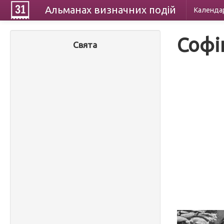
Альманах
визначних
подій
Календа
Софі
Свята