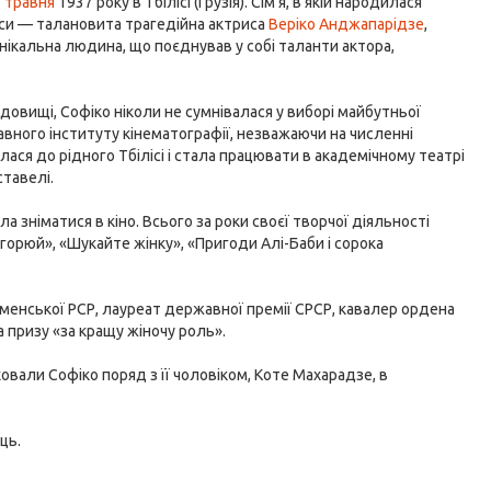
 травня
1937 року в Тбілісі (Грузія). Сім'я, в якій народилася
иси — талановита трагедійна актриса
Веріко Анджапарідзе
,
нікальна людина, що поєднував у собі таланти актора,
овищі, Софіко ніколи не сумнівалася у виборі майбутньої
авного інституту кінематографії, незважаючи на численні
ася до рідного Тбілісі і стала працювати в академічному театрі
ставелі.
 зніматися в кіно. Всього за роки своєї творчої діяльності
Не горюй», «Шукайте жінку», «Пригоди Алі-Баби і сорока
рменської РСР, лауреат державної премії СРСР, кавалер ордена
а призу «за кращу жіночу роль».
овали Софіко поряд з її чоловіком, Коте Махарадзе, в
ць.