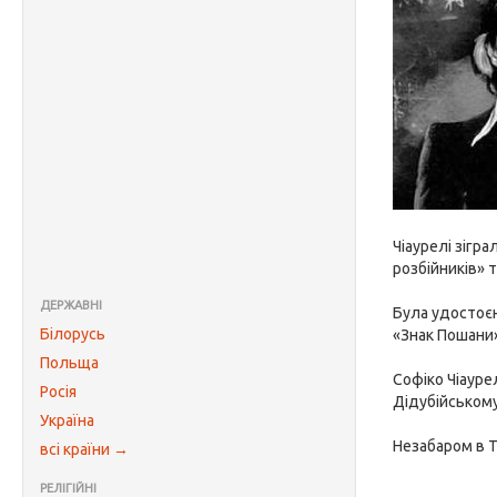
Чіаурелі зігра
розбійників» т
ДЕРЖАВНІ
Була удостоєн
Білорусь
«Знак Пошани»
Польща
Софіко Чіауре
Росія
Дідубійському 
Україна
Незабаром в Тб
всі країни →
РЕЛІГІЙНІ