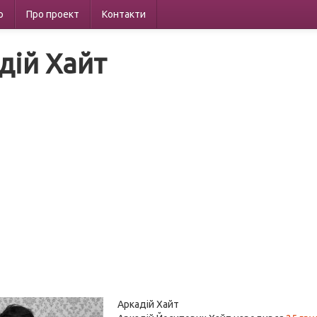
р
Про проект
Контакти
дій Хайт
Аркадій Хайт