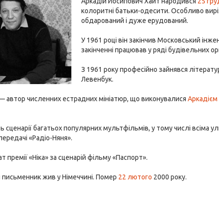
Аркадій Йосипович Хайт народився
25 гру
колоритні батьки-одесити. Особливо вирі
обдарований і дуже ерудований.
У 1961 році він закінчив Московський інж
закінченні працював у ряді будівельних орг
З 1961 року професійно зайнявся літерату
Левенбук.
 — автор численних естрадних мініатюр, що виконувалися
Аркадієм
 сценарії багатьох популярних мультфільмів, у тому числі всіма у
передачі «Радіо-Няня».
т премії «Ніка» за сценарій фільму «Паспорт».
и письменник жив у Німеччині. Помер
22 лютого
2000 року.