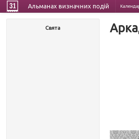
Альманах
визначних
подій
Календа
Арка
Свята