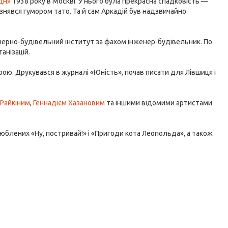
дня
1938 року в Москві. У нього була прекрасна спадковість —
знявся гумором тато. Та й сам Аркадій був надзвичайно
енерно-будівельний інститут за фахом інженер-будівельник. По
анізацій.
рою. Друкувався в журналі «Юність», почав писати для Лівшиця і
 Райкіним
,
Геннадієм Хазановим
та іншими відомими артистами
люблених «Ну, постривай!» і «Пригоди кота Леопольда», а також