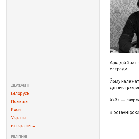
Аркадій Хайт
естради.
Йому належать
ДЕРЖАВНІ
дитячої радіо
Білорусь
Хайт — лауреа
Польща
Росія
В останні рок
Україна
всі країни →
РЕЛІГІЙНІ