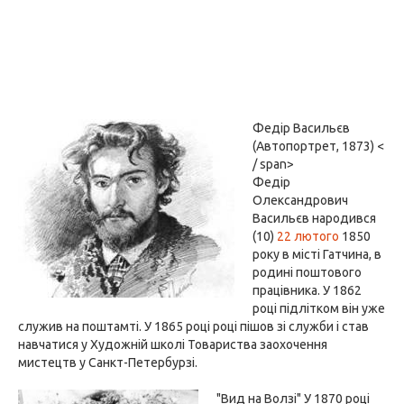
Федір Васильєв
(Автопортрет, 1873) <
/ span>
Федір
Олександрович
Васильєв народився
(10)
22 лютого
1850
року в місті Гатчина, в
родині поштового
працівника. У 1862
році підлітком він уже
служив на поштамті. У 1865 році році пішов зі служби і став
навчатися у Художній школі Товариства заохочення
мистецтв у Санкт-Петербурзі.
"Вид на Волзі" У 1870 році