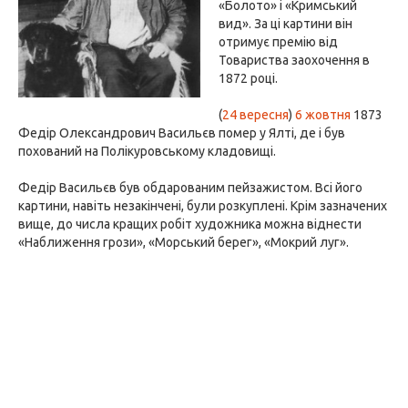
«Болото» і «Кримський
вид». За ці картини він
отримує премію від
Товариства заохочення в
1872 році.
(
24 вересня
)
6 жовтня
1873
Федір Олександрович Васильєв помер у Ялті, де і був
похований на Полікуровському кладовищі.
Федір Васильєв був обдарованим пейзажистом. Всі його
картини, навіть незакінчені, були розкуплені. Крім зазначених
вище, до числа кращих робіт художника можна віднести
«Наближення грози», «Морський берег», «Мокрий луг».