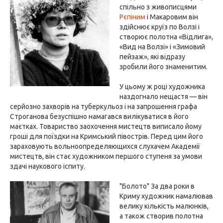
спільно з живописцями
Рєпіним
і Макаровим він
здійснює круїз по Волзі і
створює полотна «Відлига»,
«Вид на Волзі» і «Зимовий
пейзаж», які відразу
зробили його знаменитим.
У цьому ж році художника
наздогнало нещастя — він
серйозно захворів на туберкульоз і на запрошення графа
Строганова безуспішно намагався вилікуватися в його
маєтках. Товариство заохочення мистецтв виписало йому
гроші для поїздки на Кримський півострів. Перед цим його
зараховують вольноопределяющихся слухачем Академії
мистецтв, він стає художником першого ступеня за умови
здачі наукового іспиту.
"Болото" За два роки в
Криму художник намалював
велику кількість малюнків,
а також створив полотна