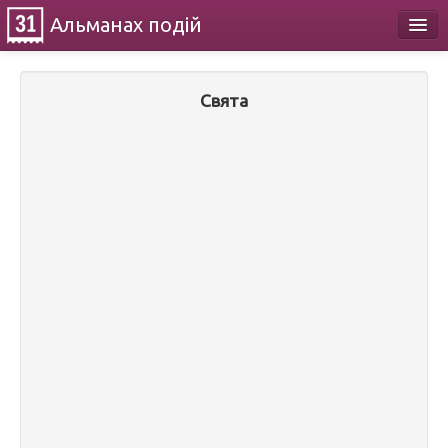
Альманах
подій
Календар
Свята
Про проект
Контакти