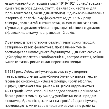
надруковано його перший вірш. У 1919-1921 роках Лебедєв-
Кумач писав оповідання, статті, фейлетони, частівки для
фронтових газет, гасла для агітпоїзд. Одночасно навчався на
історико-філологічному факультеті МДУ. З 1922 року
співпрацював з «Робітнича газета», «Селянської газетою»,
«Гудков», журналом «Червоноармієць», пізніше з журналом
«Крокодил», в якому пропрацював 12 років.
У цей період поет створив безліч літературних пародій,
сатиричних казок, фейлетонів, присвячених темам
господарства і культурного будівництва. Для його сатири в
цей період характерні злободенність, гостросюжетні, вміння
виявити типові риси в самих пересічних явищах.
З 1929 року Лебедєв-Кумач брав участь у створенні
театральних оглядів для «Синьої блузи», написав тексти
пісень до кінокомедій «Веселі хлопці», «Волга-Волга»,
«Цирк», «Діти капітана Гранта »і ін Ці пісні відрізняються
життєрадісністю, сповнені молодого запалу. Пройшло вже
багато років з моменту виходу улюблених всім народом
кінокомедій, але пісні, написані на вірші Лебедєва-Кумача,
продовжують жити серед нас: вони звучать по радіо, їх