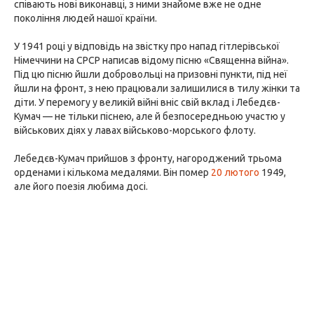
співають нові виконавці, з ними знайоме вже не одне
покоління людей нашої країни.
У 1941 році у відповідь на звістку про напад гітлерівської
Німеччини на СРСР написав відому пісню «Священна війна».
Під цю пісню йшли добровольці на призовні пункти, під неї
йшли на фронт, з нею працювали залишилися в тилу жінки та
діти. У перемогу у великій війні вніс свій вклад і Лебедєв-
Кумач — не тільки піснею, але й безпосередньою участю у
військових діях у лавах військово-морського флоту.
Лебедєв-Кумач прийшов з фронту, нагороджений трьома
орденами і кількома медалями. Він помер
20 лютого
1949,
але його поезія любима досі.