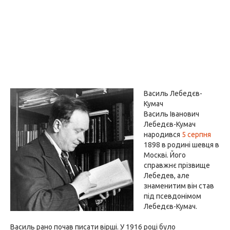
Василь Лебедєв-
Кумач
Василь Іванович
Лебедєв-Кумач
народився
5 серпня
1898 в родині шевця в
Москві. Його
справжнє прізвище
Лебедев, але
знаменитим він став
під псевдонімом
Лебедєв-Кумач.
Василь рано почав писати вірші. У 1916 році було