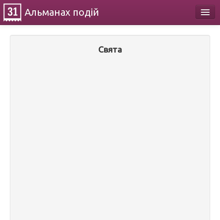
Альманах
подій
Календар
Свята
Про проект
Контакти