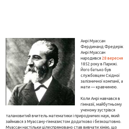
Анрі Муассан
Фердинанд Фредерік
Анрі Муассан
народився
28 вересня
1852 року в Парижі.
Його батько був
службовцем Східної
залізничної компанії, а
мати — кравчинею.
Коли Анрі навчався в
гімназії, майбутньому
ученому зустрівся
талановитий вчитель математики і природничих наук, який
займався з Муассану-гімназистом додатково і безкоштовно.
Муассан настільки цілеспрямовано став вивчати хімію, що