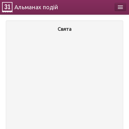
Альманах
подій
Календар
Свята
Про проект
Контакти