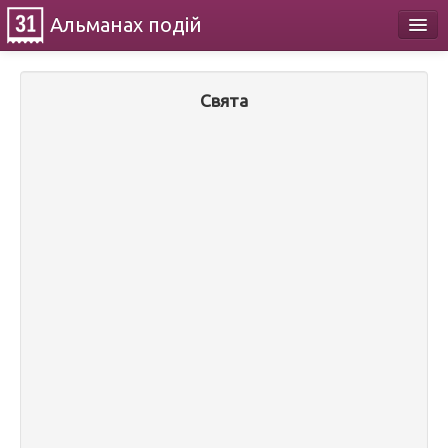
Альманах
подій
Календар
Свята
Про проект
Контакти