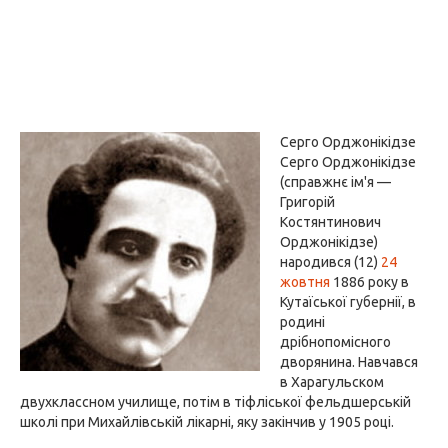
Серго Орджонікідзе
Серго Орджонікідзе
(справжнє ім'я —
Григорій
Костянтинович
Орджонікідзе)
народився (12)
24
жовтня
1886 року в
Кутаїської губернії, в
родині
дрібнопомісного
дворянина. Навчався
в Харагульском
двухклассном училище, потім в тіфліської фельдшерській
школі при Михайлівській лікарні, яку закінчив у 1905 році.