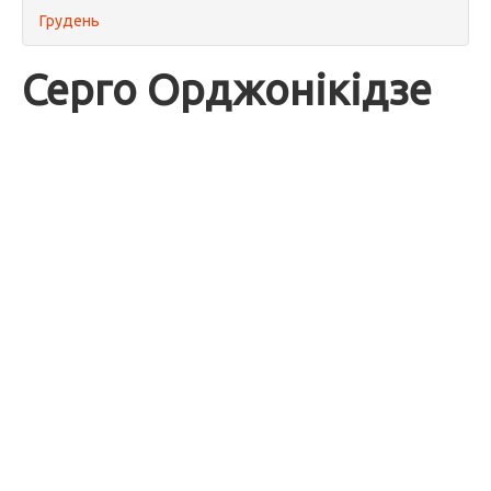
Грудень
Серго Орджонікідзе