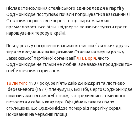
Після встановлення сталінського єдиновладдя в партії у
Орджонікідзе поступово почали погіршуватися взаємини зі
Сталіним, перш за все через те, що нарком важкої
промисловості все більш відверто почав виступати проти
нарощування терору в країні.
Певну роль у погіршенні взаємин колишніх близьких друзів
зіграло висунення за ініціативою Сталіна на першу роль у
Закавказької партійної організації
Л.П. Берія
, якого
Орджонікідзе не тільки не любив, але вважав пройдисвітом
і небезпечним інтриганом.
18 лютого
1937 року, за п'ять днів до відкриття лютнево
-березневого (1937) пленуму ЦК ВКП (б), Серго Орджонікідзе
покінчив життя самогубством, застрелившись з іменного
пістолета у себе в квартирі. Офіційно в газетах було
оголошено, що Орджонікідзе помер від паралічу серця.
Похований на Червоній площі.