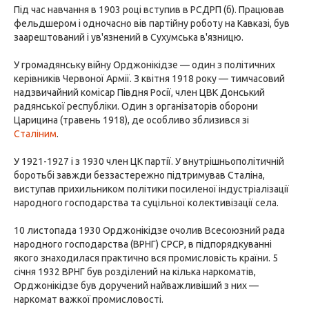
Під час навчання в 1903 році вступив в РСДРП (б). Працював
фельдшером і одночасно вів партійну роботу на Кавказі, був
заарештований і ув'язнений в Сухумська в'язницю.
У громадянську війну Орджонікідзе — один з політичних
керівників Червоної Армії. З квітня 1918 року — тимчасовий
надзвичайний комісар Півдня Росії, член ЦВК Донський
радянської республіки. Один з організаторів оборони
Царицина (травень 1918), де особливо зблизився зі
Сталіним
.
У 1921-1927 і з 1930 член ЦК партії. У внутрішньополітичній
боротьбі завжди беззастережно підтримував Сталіна,
виступав прихильником політики посиленої індустріалізації
народного господарства та суцільної колективізації села.
10 листопада 1930 Орджонікідзе очолив Всесоюзний рада
народного господарства (ВРНГ) СРСР, в підпорядкуванні
якого знаходилася практично вся промисловість країни. 5
січня 1932 ВРНГ був розділений на кілька наркоматів,
Орджонікідзе був доручений найважливіший з них —
наркомат важкої промисловості.