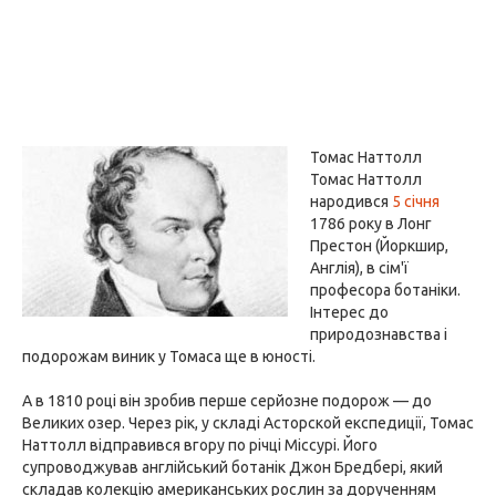
Томас Наттолл
Томас Наттолл
народився
5 січня
1786 року в Лонг
Престон (Йоркшир,
Англія), в сім'ї
професора ботаніки.
Інтерес до
природознавства і
подорожам виник у Томаса ще в юності.
А в 1810 році він зробив перше серйозне подорож — до
Великих озер. Через рік, у складі Асторской експедиції, Томас
Наттолл відправився вгору по річці Міссурі. Його
супроводжував англійський ботанік Джон Бредбері, який
складав колекцію американських рослин за дорученням