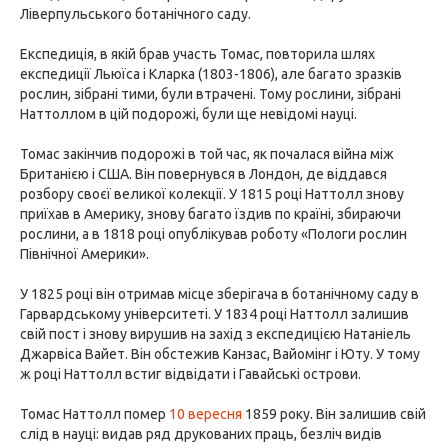
Ліверпульського ботанічного саду.
Експедиція, в якій брав участь Томас, повторила шлях
експедиції Льюїса і Кларка (1803-1806), але багато зразків
рослин, зібрані тими, були втрачені. Тому рослини, зібрані
Наттоллом в цій подорожі, були ще невідомі науці.
Томас закінчив подорожі в той час, як почалася війна між
Британією і США. Він повернувся в Лондон, де віддався
розбору своєї великої колекції. У 1815 році Наттолл знову
приїхав в Америку, знову багато їздив по країні, збираючи
рослини, а в 1818 році опублікував роботу «Пологи рослин
Північної Америки».
У 1825 році він отримав місце зберігача в ботанічному саду в
Гарвардському університеті. У 1834 році Наттолл залишив
свій пост і знову вирушив на захід з експедицією Натаніель
Джарвіса Вайет. Він обстежив Канзас, Вайомінг і Юту. У тому
ж році Наттолл встиг відвідати і Гавайські острови.
Томас Наттолл помер
10 вересня
1859 року. Він залишив свій
слід в науці: видав ряд друкованих праць, безліч видів