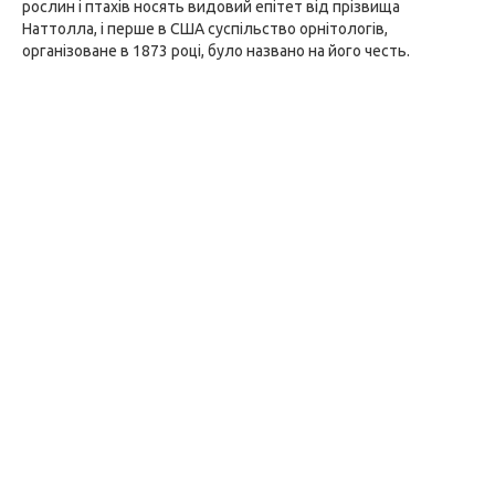
рослин і птахів носять видовий епітет від прізвища
Наттолла, і перше в США суспільство орнітологів,
організоване в 1873 році, було названо на його честь.