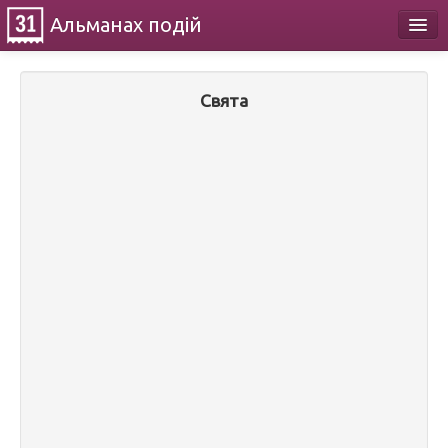
Альманах
подій
Календар
Свята
Про проект
Контакти