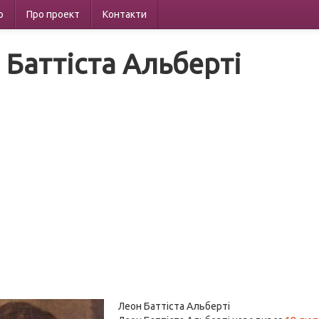
р
Про проект
Контакти
 Баттіста Альберті
Леон Баттіста Альберті