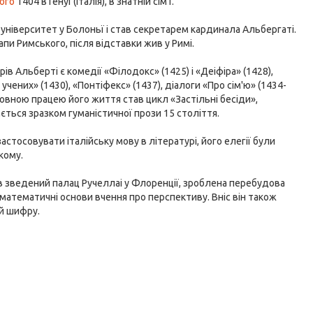
ого
1404 в Генуї (Італія), в знатній сім'ї.
ив університет у Болоньї і став секретарем кардинала Альбергаті.
апи Римського, після відставки жив у Римі.
 Альберті є комедії «Філодокс» (1425) і «Деіфіра» (1428),
учених» (1430), «Понтіфекс» (1437), діалоги «Про сім'ю» (1434-
оловною працею його життя став цикл «Застільні бесіди»,
ється зразком гуманістичної прози 15 століття.
стосовувати італійську мову в літературі, його елегії були
кому.
ув зведений палац Ручеллаі у Флоренції, зроблена перебудова
математичні основи вчення про перспективу. Вніс він також
й шифру.