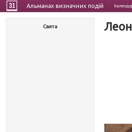
Альманах
визначних
подій
Календа
Леон
Свята