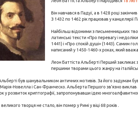
Леон Баттіста Альберті народився
18 лют
Він навчався в Падуї, а в 1428 році закінч
З 1432 по 1462 рік працював у канцелярії П
Найбільш відомими з письменницьких творів
латинські тексти «Про перевагу і недоліки 
1441) і «Про спокій душі» (1443). Самим г
написаний у 1450-1460-х роках, який вважа
Леон Баттіста Альберті Перший закликає за
першими творами цього жанру на італійсь
 Альберті був шанувальником античних мотивів. За його задумам б
Марія-Новелла і Сан-Франческо. Альберта Першого зв'язно виклав 
сок у розвиток криптографії, запропонувавши ідею многоалфавитно
великого творця не стало, він помер у Римі у віці 68 років .