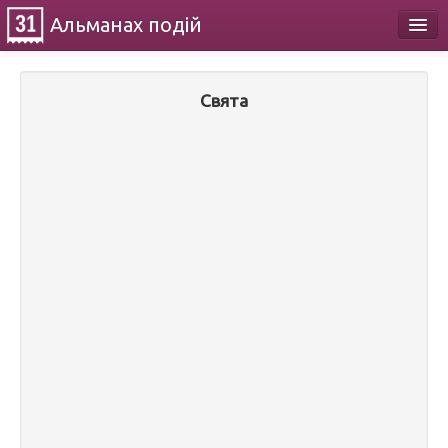
Альманах
подій
Календар
Свята
Про проект
Контакти