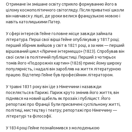
Отримане їм змішане освіту сприяло формуванню його в
цілому космополітичного світогляду. Після приватної школи
він навчався у ліцеї, де уроки велися французькою мовою і
навіть католицькими Патер.
У сфері інтересів Гейне головне місце завжди займала
література. Перші свої вірші Гейне опублікував у 1817 році;
перший збірник вийшов у світ в 1821 році, а за ним — перший
віршований цикл «Ліричне інтермеццо» (1823). Спробував він
свої сили і в політичній публіцистиці. Перший з чотирьох
томів його «Подорожніх картин» (1826) приніс йому широку
популярність, і надалі він заробляв на життя літературною
працею. Відтепер Гейне був професійним літератором.
У травні 1831 року він їде з Німеччини і назавжди
поселяється в Парижі. Париж круто змінив його життя, він
піднявся на новий щабель як прозаїк і публіцист. Його
репортажі про Франції були присвячені суспільному житті,
політиці, мистецтву і театру; репортажі про Німеччину —
літературі та філософії.
У 1834 році Гейне познайомився з молоденькою