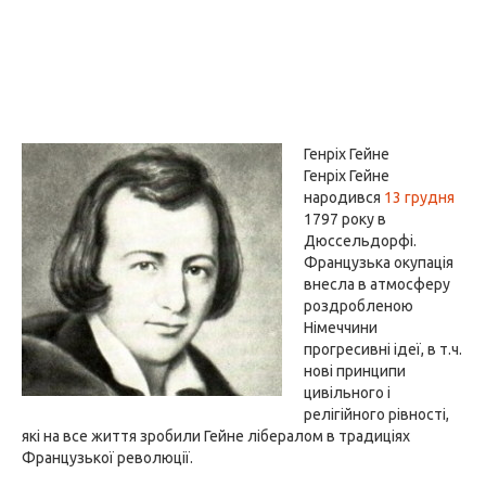
Генріх Гейне
Генріх Гейне
народився
13 грудня
1797 року в
Дюссельдорфі.
Французька окупація
внесла в атмосферу
роздробленою
Німеччини
прогресивні ідеї, в т.ч.
нові принципи
цивільного і
релігійного рівності,
які на все життя зробили Гейне лібералом в традиціях
Французької революції.