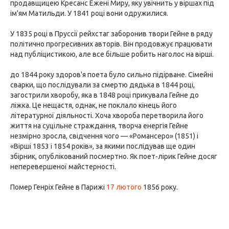
продавщицею Кресанс Ежені Миру, яку увічнить у віршах під
ім'ям Матильди. У 1841 році вони одружилися.
У 1835 році в Пруссії рейхстаг заборонив твори Гейне в ряду
політично прогресивних авторів. Він продовжує працювати
над публіцистикою, але все більше робить наголос на вірші.
до 1844 року здоров'я поета було сильно підірване. Сімейні
сварки, що послідували за смертю дядька в 1844 році,
загострили хворобу, яка в 1848 році прикувала Гейне до
ліжка. Це нещастя, однак, не поклало кінець його
літературної діяльності. Хоча хвороба перетворила його
життя на суцільне страждання, творча енергія Гейне
незмірно зросла, свідчення чого — «Романсеро» (1851) і
«Вірші 1853 і 1854 років», за якими послідував ще один
збірник, опублікований посмертно. Як поет-лірик Гейне досяг
неперевершеної майстерності.
Помер Генріх Гейне в Парижі
17 лютого
1856 року.