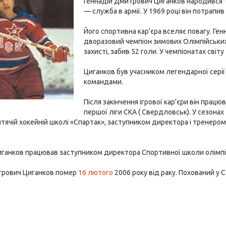
Геннадій Дмитрович Циганков народився
— служба в армії. У 1969 році він потрапив
Його спортивна кар'єра вселяє повагу. Ген
дворазовий чемпіон зимових Олімпійських і
захисті, забив 52 голи. У чемпіонатах світу
Циганков був учасником легендарної сері
командами.
Після закінчення ігрової кар'єри він прац
першої ліги СКА ( Свердловськ). У сезонах
тячій хокейній школі «Спартак», заступником директора і тренеро
иганков працював заступником директора Спортивної школи олімпій
трович Циганков помер
16 лютого
2006 року від раку. Похований у