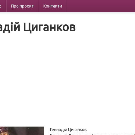
р
Про проект
Контакти
адій Циганков
Геннадій Циганков