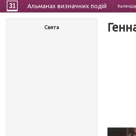
Альманах
визначних
подій
Календа
Генн
Свята