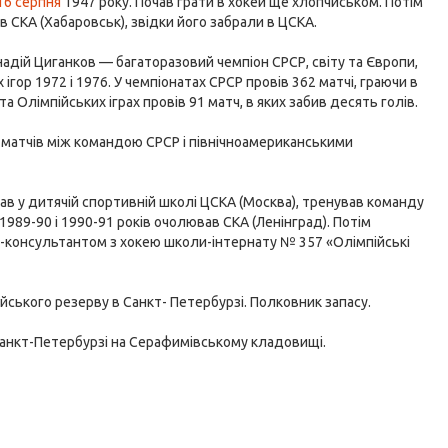
16 серпня
1947 року. Почав грати в хокей ще хлопчиськом. Потім
 в СКА (Хабаровськ), звідки його забрали в ЦСКА.
надій Циганков — багаторазовий чемпіон СРСР, світу та Європи,
гор 1972 і 1976. У чемпіонатах СРСР провів 362 матчі, граючи в
 та Олімпійських іграх провів 91 матч, в яких забив десять голів.
ї матчів між командою СРСР і північноамериканськими
ював у дитячій спортивній школі ЦСКА (Москва), тренував команду
 1989-90 і 1990-91 років очолював СКА (Ленінград). Потім
м-консультантом з хокею школи-інтернату № 357 «Олімпійські
ського резерву в Санкт- Петербурзі. Полковник запасу.
 Санкт-Петербурзі на Серафимівському кладовищі.