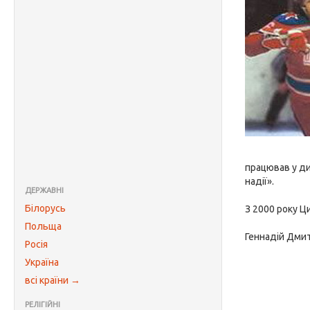
працював у ди
надії».
ДЕРЖАВНІ
Білорусь
З 2000 року Ц
Польща
Геннадій Дми
Росія
Україна
всі країни →
РЕЛІГІЙНІ