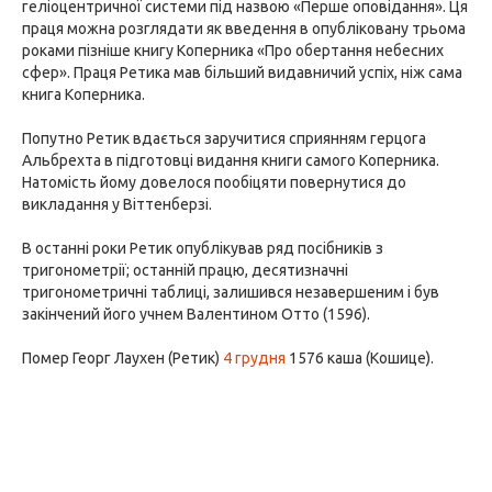
геліоцентричної системи під назвою «Перше оповідання». Ця
праця можна розглядати як введення в опубліковану трьома
роками пізніше книгу Коперника «Про обертання небесних
сфер». Праця Ретика мав більший видавничий успіх, ніж сама
книга Коперника.
Попутно Ретик вдається заручитися сприянням герцога
Альбрехта в підготовці видання книги самого Коперника.
Натомість йому довелося пообіцяти повернутися до
викладання у Віттенберзі.
В останні роки Ретик опублікував ряд посібників з
тригонометрії; останній працю, десятизначні
тригонометричні таблиці, залишився незавершеним і був
закінчений його учнем Валентином Отто (1596).
Помер Георг Лаухен (Ретик)
4 грудня
1576 каша (Кошице).