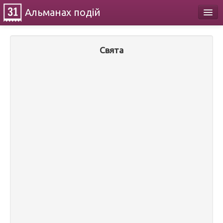
Альманах
подій
Календар
Свята
Про проект
Контакти