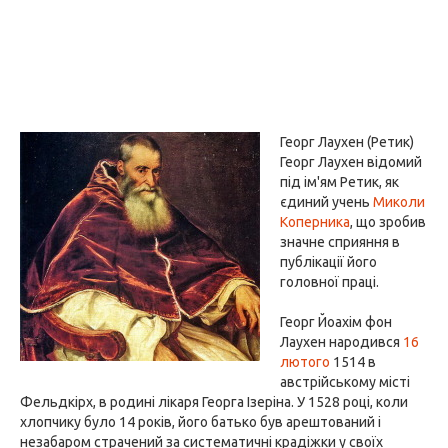
Георг Лаухен (Ретик)
Георг Лаухен відомий
під ім'ям Ретик, як
єдиний учень
Миколи
Коперника
, що зробив
значне сприяння в
публікації його
головної праці.
Георг Йоахім фон
Лаухен народився
16
лютого
1514 в
австрійському місті
Фельдкірх, в родині лікаря Георга Ізеріна. У 1528 році, коли
хлопчику було 14 років, його батько був арештований і
незабаром страчений за систематичні крадіжки у своїх