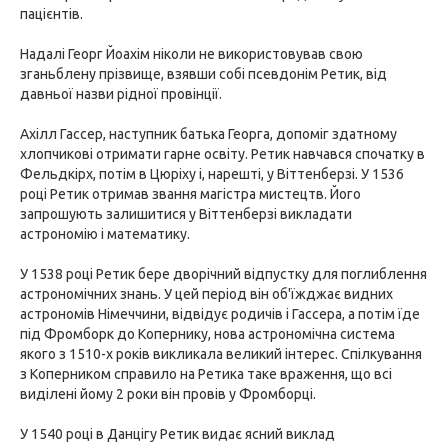
пацієнтів.
Надалі Георг Йоахім ніколи не використовував свою
зганьблену прізвище, взявши собі псевдонім Ретик, від
давньої назви рідної провінції.
Ахілл Гассер, наступник батька Георга, допоміг здатному
хлопчикові отримати гарне освіту. Ретик навчався спочатку в
Фельдкірх, потім в Цюріху і, нарешті, у Віттенберзі. У 1536
році Ретик отримав звання магістра мистецтв. Його
запрошують залишитися у Віттенберзі викладати
астрономію і математику.
У 1538 році Ретик бере дворічний відпустку для поглиблення
астрономічних знань. У цей період він об'їжджає видних
астрономів Німеччини, відвідує родичів і Гассера, а потім їде
під Фромборк до Копернику, нова астрономічна система
якого з 1510-х років викликала великий інтерес. Спілкування
з Коперником справило на Ретика таке враження, що всі
виділені йому 2 роки він провів у Фромборці.
У 1540 році в Данцігу Ретик видає ясний виклад