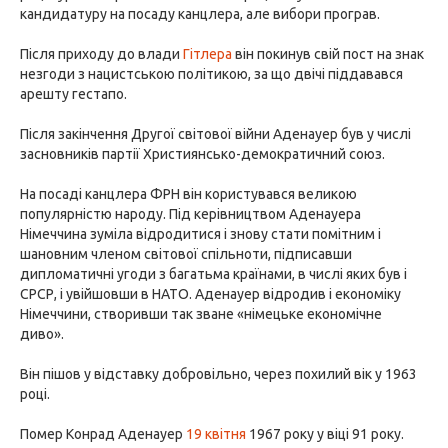
кандидатуру на посаду канцлера, але вибори програв.
Після приходу до влади
Гітлера
він покинув свій пост на знак
незгоди з нацистською політикою, за що двічі піддавався
арешту гестапо.
Після закінчення Другої світової війни Аденауер був у числі
засновників партії Християнсько-демократичний союз.
На посаді канцлера ФРН він користувався великою
популярністю народу. Під керівництвом Аденауера
Німеччина зуміла відродитися і знову стати помітним і
шановним членом світової спільноти, підписавши
дипломатичні угоди з багатьма країнами, в числі яких був і
СРСР, і увійшовши в НАТО. Аденауер відродив і економіку
Німеччини, створивши так зване «німецьке економічне
диво».
Він пішов у відставку добровільно, через похилий вік у 1963
році.
Помер Конрад Аденауер
19 квітня
1967 року у віці 91 року.