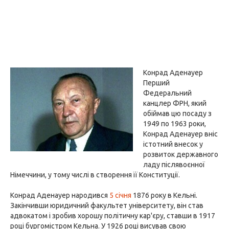
Конрад Аденауер
Перший
Федеральний
канцлер ФРН, який
обіймав цю посаду з
1949 по 1963 роки,
Конрад Аденауер вніс
істотний внесок у
розвиток державного
ладу післявоєнної
Німеччини, у тому числі в створення її Конституції.
Конрад Аденауер народився
5 січня
1876 року в Кельні.
Закінчивши юридичний факультет університету, він став
адвокатом і зробив хорошу політичну кар'єру, ставши в 1917
році бургомістром Кельна. У 1926 році висував свою