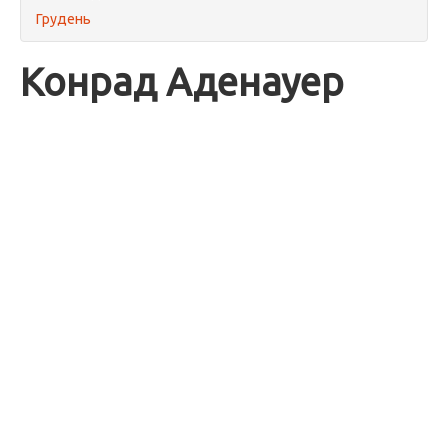
Грудень
Конрад Аденауер