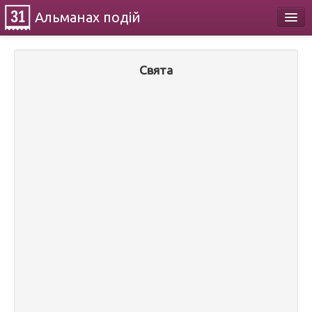
Альманах
подій
Календар
Свята
Про проект
Контакти