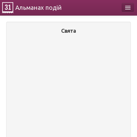
Альманах
подій
Календар
Свята
Про проект
Контакти