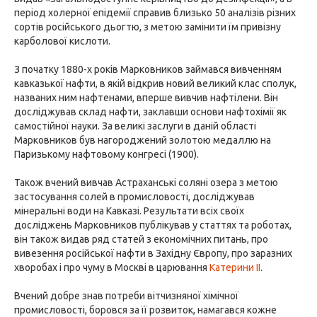
період холерної епідемії справив близько 50 аналізів різних
сортів російського дьогтю, з метою замінити їм привізну
карболової кислоти.
З початку 1880-х років Марковников займався вивченням
кавказької нафти, в якій відкрив новий великий клас сполук,
названих ним нафтенами, вперше вивчив нафтілени. Він
досліджував склад нафти, заклавши основи нафтохімії як
самостійної науки. За великі заслуги в даній області
Марковников був нагороджений золотою медаллю на
Паризькому нафтовому конгресі (1900).
Також вчений вивчав Астраханські соляні озера з метою
застосування солей в промисловості, досліджував
мінеральні води на Кавказі. Результати всіх своїх
досліджень Марковников публікував у статтях та роботах,
він також видав ряд статей з економічних питань, про
вивезення російської нафти в Західну Європу, про заразних
хворобах і про чуму в Москві в царювання
Катерини II
.
Вчений добре знав потреби вітчизняної хімічної
промисловості, боровся за її розвиток, намагався кожне