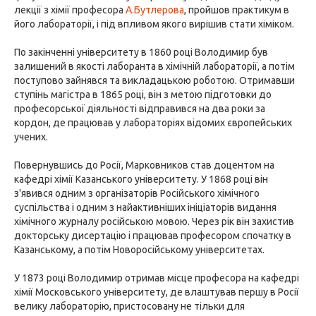
лекції з хімії професора
А.Бутлерова
, пройшов практикум в
його лабораторії, і під впливом якого вирішив стати хіміком.
По закінченні університету в 1860 році Володимир був
залишений в якості лаборанта в хімічній лабораторії, а потім
поступово зайнявся та викладацькою роботою. Отримавши
ступінь магістра в 1865 році, він з метою підготовки до
професорської діяльності відправився на два роки за
кордон, де працював у лабораторіях відомих європейських
учених.
Повернувшись до Росії, Марковников став доцентом на
кафедрі хімії Казанського університету. У 1868 році він
з'явився одним з організаторів Російського хімічного
суспільства і одним з найактивніших ініціаторів видання
хімічного журналу російською мовою. Через рік він захистив
докторську дисертацію і працював професором спочатку в
Казанському, а потім Новоросійському університетах.
У 1873 році Володимир отримав місце професора на кафедрі
хімії Московського університету, де влаштував першу в Росії
велику лабораторію, пристосовану не тільки для