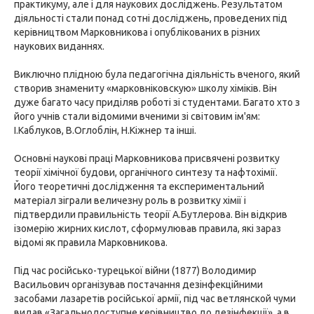
практикуму, але і для наукових досліджень. Результатом
діяльності стали понад сотні досліджень, проведених під
керівництвом Марковникова і опублікованих в різних
наукових виданнях.
Виключно плідною була педагогічна діяльність вченого, який
створив знамениту «марковніковскую» школу хіміків. Він
дуже багато часу приділяв роботі зі студентами. Багато хто з
його учнів стали відомими вченими зі світовим ім'ям:
І.Каблуков, В.Оглоблін, Н.Кіжнер та інші.
Основні наукові праці Марковникова присвячені розвитку
теорії хімічної будови, органічного синтезу та нафтохімії.
Його теоретичні дослідження та експериментальний
матеріал зіграли величезну роль в розвитку хімії і
підтвердили правильність теорії А.Бутлерова. Він відкрив
ізомерію жирних кислот, сформулював правила, які зараз
відомі як правила Марковникова.
Під час російсько-турецької війни (1877) Володимир
Васильович організував постачання дезінфекційними
засобами лазаретів російської армії, під час ветлянской чуми
видав «Загальнодоступне керівництво до дезінфекції», а в