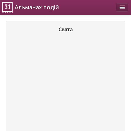
Альманах
подій
Календар
Свята
Про проект
Контакти