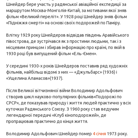
Шнейдер бере участь у радянської авіаційної експедиції за
маршрутом Москва-Монголія-Китай, за мотивами якої зняв
фільм «Великий переліт». У 1928 році Шнейдер зняв фільм
«Підніжжя смерті» на основі своїх подорожей по Паміру.
Влітку 1929 року Шнейдеров відвідав південь Аравійського
півострова, де зустрічався як з простими людьми, так і з
місцевим принцом і збирав інформацію про країні, по якій в
1930 році був випущений фільм «Ель-Ємен».
У середині 1930-х років Шнейдеров поставив ряд художніх
фільмів, найбільш відомі з них — «Джульбарс» (1936) і
«Ущелина Аламасов»(1937).
Після Великої вітчизняної війни Володимир Адольфович
створив цикл науково-популярних фільмів«Подорожі по
СРСР», де показував природу і життя людей практично у всіх
куточках Радянського Союзу. З 1960 року став ведучим
легендарної передачі «Клуб кіноподорожей», де
пропрацював практично до кінця життя.
Володимир Адольфович Шнейдер помер
4 січня
1973 року.