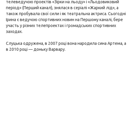
телеведучою проектів «Зірки на льоду» і «Льодовиковий
період» (Перший канал), знялася в серіалі «Жаркий лід», а
також пробувала свої сили і як театральна актриса. Сьогодні
Ірина є ведучою спортивних новин на Першому каналі, бере
участь у різних телепроектах і громадських спортивних
заходах.
Слуцька одружена, в 2007 році вона народила сина Артема, а
в 2010 році — доньку Варвару.