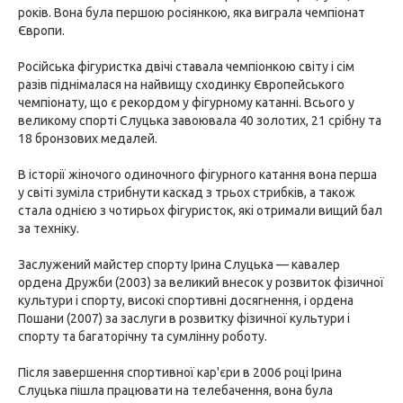
років. Вона була першою росіянкою, яка виграла чемпіонат
Європи.
Російська фігуристка двічі ставала чемпіонкою світу і сім
разів піднімалася на найвищу сходинку Європейського
чемпіонату, що є рекордом у фігурному катанні. Всього у
великому спорті Слуцька завоювала 40 золотих, 21 срібну та
18 бронзових медалей.
В історії жіночого одиночного фігурного катання вона перша
у світі зуміла стрибнути каскад з трьох стрибків, а також
стала однією з чотирьох фігуристок, які отримали вищий бал
за техніку.
Заслужений майстер спорту Ірина Слуцька — кавалер
ордена Дружби (2003) за великий внесок у розвиток фізичної
культури і спорту, високі спортивні досягнення, і ордена
Пошани (2007) за заслуги в розвитку фізичної культури і
спорту та багаторічну та сумлінну роботу.
Після завершення спортивної кар'єри в 2006 році Ірина
Слуцька пішла працювати на телебачення, вона була