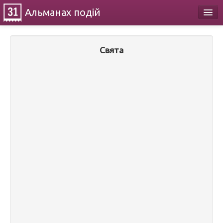
Альманах
подій
Календар
Свята
Про проект
Контакти