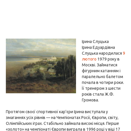
Ірина Слуцька
Ірина Едуардівна
Слуцька народилася
9
лютого
1979 року в
Москві. Займатися
фігурним катанням і
паралельно балетом
почала в чотири роки.
Її тренером з шести
років стала Ж.Ф.
Громова.
Протягом своєї спортивної кар'єри Ірина виступала у
змаганнях усіх рівнів — на Чемпіонатах Росії, Європи, світу,
Олімпійських іграх. Стабільно займала високі місця. Перше
«золото» на чемпіонаті Європи виграла в 1996 році у віці 17