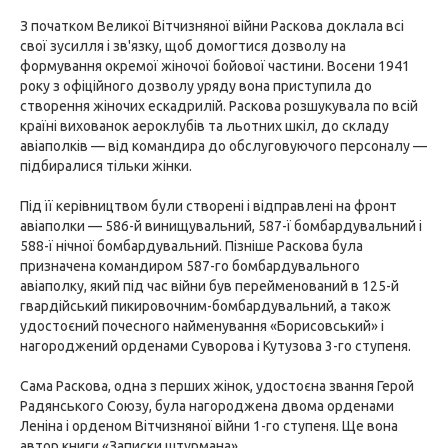
З початком Великої Вітчизняної війни Раскова доклала всі
свої зусилля і зв'язку, щоб домогтися дозволу на
формування окремої жіночої бойової частини. Восени 1941
року з офіційного дозволу уряду вона приступила до
створення жіночих ескадрилій. Раскова розшукувала по всій
країні вихованок аероклубів та льотних шкіл, до складу
авіаполків — від командира до обслуговуючого персоналу —
підбиралися тільки жінки.
Під її керівництвом були створені і відправлені на фронт
авіаполки — 586-й винищувальний, 587-ї бомбардувальний і
588-ї нічної бомбардувальний. Пізніше Раскова була
призначена командиром 587-го бомбардувального
авіаполку, який під час війни був перейменований в 125-й
гвардійський пикировочним-бомбардувальний, а також
удостоєний почесного найменування «Борисовський» і
нагороджений орденами Суворова і Кутузова 3-го ступеня.
Сама Раскова, одна з перших жінок, удостоєна звання Герой
Радянського Союзу, була нагороджена двома орденами
Леніна і орденом Вітчизняної війни 1-го ступеня. Ще вона
автор книги «Записки штурмана».