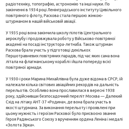
радіотехніку, топографію, астрономію та інші науки. По
закінченні в 1934 році Ленінградського інституту Цивільного
повітряного флоту, Раскова стала першою жінкою-
штурманом в нашій військовій авіації.
У 1935 році вона закінчила школу пілотів Центрального
аероклубу і продовжувала роботу у Військово-повітряної
академії на посаді інструктора-летнаба. Також штурман
Раскова брала участь у підготовці декількох
Першотравневих повітряних парадів, під час яких сама вона
літала на флагманському кораблі і йшла попереду всієї
повітряної армади.
У 1930-і роки Марина Михайлівна була дуже відома в СРСР, їй
належали кілька світових авіаційних рекордів на дальність
перельотів. Особливо вона прославилася в вересні 1938
року, здійснивши безпосадочний переліт Москва — Далекий
Схід на літаку АНТ-37 «Родина», де вона брала участь в
якості штурмана. За виконання перельоту і проявлені при
цьому мужність і героїзм Раскової було присвоєно звання
Героя Радянського Союзу з врученням ордена Леніна і медалі
«Золота Зірка».