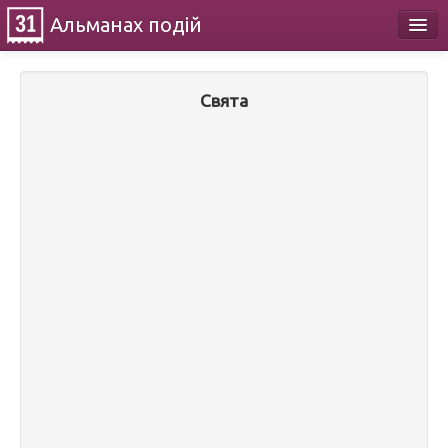
Альманах
подій
Календар
Свята
Про проект
Контакти