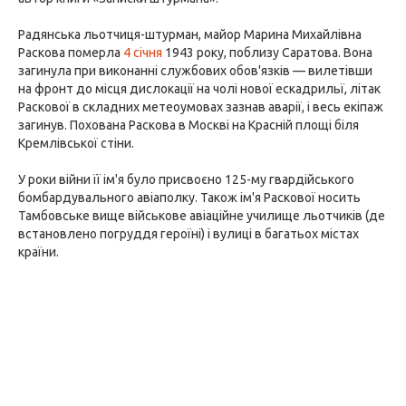
Радянська льотчиця-штурман, майор Марина Михайлівна
Раскова померла
4 січня
1943 року, поблизу Саратова. Вона
загинула при виконанні службових обов'язків — вилетівши
на фронт до місця дислокації на чолі нової ескадрильї, літак
Раскової в складних метеоумовах зазнав аварії, і весь екіпаж
загинув. Похована Раскова в Москві на Красній площі біля
Кремлівської стіни.
У роки війни її ім'я було присвоєно 125-му гвардійського
бомбардувального авіаполку. Також ім'я Раскової носить
Тамбовське вище військове авіаційне училище льотчиків (де
встановлено погруддя героїні) і вулиці в багатьох містах
країни.