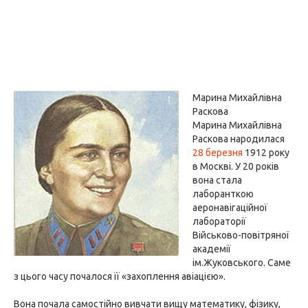
Марина Михайлівна
Раскова
Марина Михайлівна
Раскова народилася
28 березня
1912 року
в Москві. У 20 років
вона стала
лаборанткою
аеронавігаційної
лабораторії
Військово-повітряної
академії
ім.Жуковського. Саме
з цього часу почалося її «захоплення авіацією».
Вона почала самостійно вивчати вищу математику, фізику,