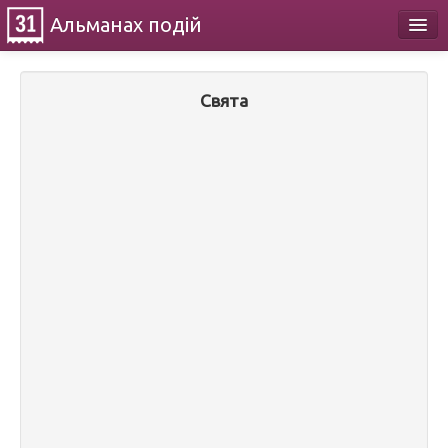
Альманах
подій
Календар
Свята
Про проект
Контакти