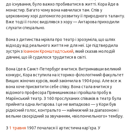
до існування, було важко пробиватися в житті. Кора йде в
монастир. Багато чому вона навчилася там. Спів у
церковному хорі допомогло розвитку її природного таланту.
Вже тоді її голос виділявся з хору — Антарова приходили
слухати спеціально.
Вона з дитинства мріяла про театр і зрозуміла, що шлях
відходу від реального життя не для неї. Це підтвердила
зустріч з
Іоанном Кронштадтський
, який сказав молодій
дівчині, що їй судилося трудитися в світі.
Вона їде в Санкт-Петербург вчитися. Витримавши великий
конкурс, Кора вступила на історико-філологічний факультет
Вищих жіночих курсів, який закінчила в 1904 році. Але все ж
вона хоче присвятити себе співу. Вона стала вчитися у
відомого професора Прянишникова і пройшла пробу в
Маріїнський театр. З 160 прослуханих співаків в театр була
прийнята одна Антарова. І це не випадково — у Кори був
рідкісний голос, контральто — найнижчий за діапазоном і
вельми своєрідний за звучанням, «віолончельного» тембру.
З
1 травня
1907 почалася її артистична кар'єра. У