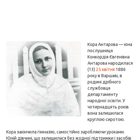
Кора Антарова — юна
послушниця
Конкордія Євгенівна
Антарова народилася
(13)
25 квітня
1886
року в Варшаві, в
родині дрібного
службовця
департаменту
народної освіти. У
чотирнадцять років
вона залишилася
круглою сиротою.
Кора закінчила гімназію, самостійно заробляючи уроками.
Юній дівчині, що залишилася без жодної підтримки і засобів