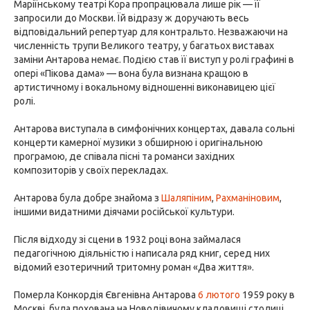
Маріїнському театрі Кора пропрацювала лише рік — її
запросили до Москви. Їй відразу ж доручають весь
відповідальний репертуар для контральто. Незважаючи на
численність трупи Великого театру, у багатьох виставах
заміни Антарова немає. Подією став її виступ у ролі графині в
опері «Пікова дама» — вона була визнана кращою в
артистичному і вокальному відношенні виконавицею цієї
ролі.
Антарова виступала в симфонічних концертах, давала сольні
концерти камерної музики з обширною і оригінальною
програмою, де співала пісні та романси західних
композиторів у своїх перекладах.
Антарова була добре знайома з
Шаляпіним
,
Рахманіновим
,
іншими видатними діячами російської культури.
Після відходу зі сцени в 1932 році вона займалася
педагогічною діяльністю і написала ряд книг, серед них
відомий езотеричний тритомну роман «Два життя».
Померла Конкордія Євгенівна Антарова
6 лютого
1959 року в
Москві, була похована на Новодівичому кладовищі столиці.