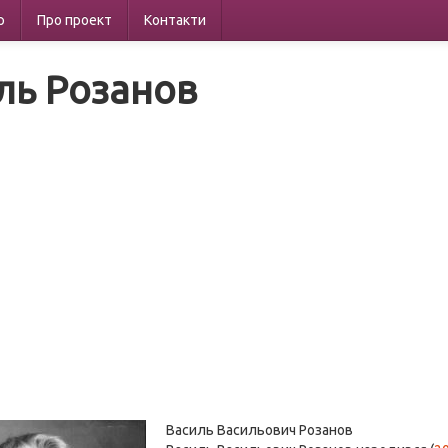
р
Про проект
Контакти
ль Розанов
Василь Васильович Розанов