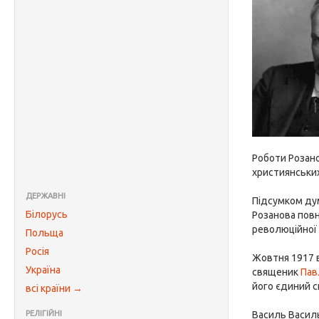
Роботи Розано
християнських
ДЕРЖАВНІ
Підсумком дум
Білорусь
Розанова повн
революційної 
Польща
Росія
Жовтня 1917 в
Україна
священик
Пав
його єдиний с
всі країни →
РЕЛІГІЙНІ
Василь Васил