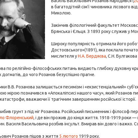
Василь Васильович Розанов народився (
20
в багатодітній сім'ї чиновника лісового в
Миколою.
Закінчив філологічний факультет Московськ
Брянська і Єльця. З 1893 року служив у М
Широку популярність отримала його робот
Достоєвського»(1891), яка поклала поча
мислителя у
Н.А. Бердяєва
, С.Н. Булгакова
ва по релігійно-філософських питань видають глибоку духовну кр
 догматів, до чого Розанов безуспішно прагне.
ки В.В. Розанова залишається песимізм і «екзистенціальний» суб'єкт
ою мірою позначився в «Апокаліпсисі нашого часу», який Розанов пис
катастрофи, вважаючи її трагічним завершенням російської історії.
ибив грунт з під ніг Розанова. Російський письменник і філософ пе
ло Флоренський
, і де він прожив до кінця життя. 1918-1919 роки 
ин. Василя Васильовича розбив інсульт. Вмирав він довго і важко.
ьович Розанов пішов з життя
5 лютого
1919 року.