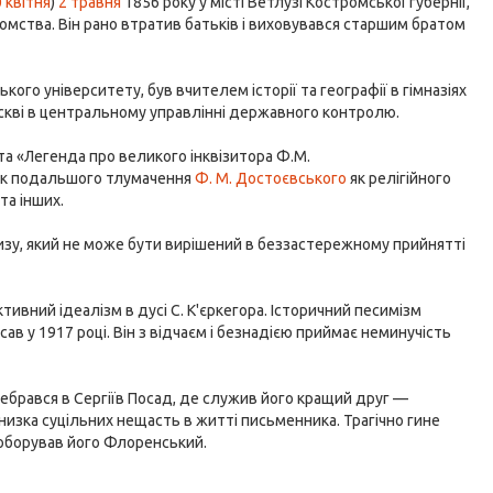
 квітня
)
2 травня
1856 року у місті Ветлузі Костромської губернії,
ідомства. Він рано втратив батьків і виховувався старшим братом
ого університету, був вчителем історії та географії в гімназіях
оскві в центральному управлінні державного контролю.
а «Легенда про великого інквізитора Ф.М.
ток подальшого тлумачення
Ф. М. Достоєвського
як релігійного
 та інших.
изу, який не може бути вирішений в беззастережному прийнятті
ивний ідеалізм в дусі С. К'єркегора. Історичний песимізм
ав у 1917 році. Він з відчаєм і безнадією приймає неминучість
ребрався в Сергіїв Посад, де служив його кращий друг —
— низка суцільних нещасть в житті письменника. Трагічно гине
 Соборував його Флоренський.