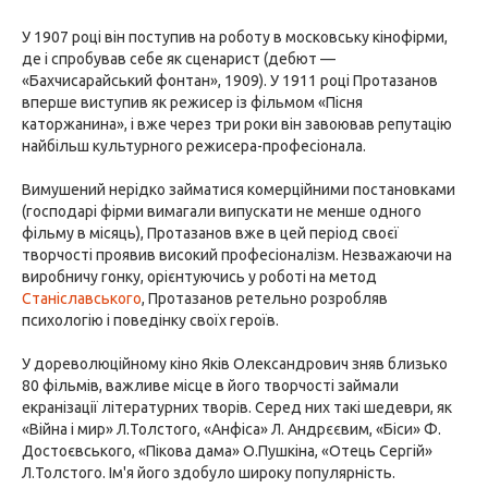
У 1907 році він поступив на роботу в московську кінофірми,
де і спробував себе як сценарист (дебют —
«Бахчисарайський фонтан», 1909). У 1911 році Протазанов
вперше виступив як режисер із фільмом «Пісня
каторжанина», і вже через три роки він завоював репутацію
найбільш культурного режисера-професіонала.
Вимушений нерідко займатися комерційними постановками
(господарі фірми вимагали випускати не менше одного
фільму в місяць), Протазанов вже в цей період своєї
творчості проявив високий професіоналізм. Незважаючи на
виробничу гонку, орієнтуючись у роботі на метод
Станіславського
, Протазанов ретельно розробляв
психологію і поведінку своїх героїв.
У дореволюційному кіно Яків Олександрович зняв близько
80 фільмів, важливе місце в його творчості займали
екранізації літературних творів. Серед них такі шедеври, як
«Війна і мир» Л.Толстого, «Анфіса» Л. Андрєєвим, «Біси» Ф.
Достоєвського, «Пікова дама» О.Пушкіна, «Отець Сергій»
Л.Толстого. Ім'я його здобуло широку популярність.