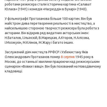
роботами режисера стали історична картина «Салават
Юлаєв» (1941) і комедія «Насреддін в Бухарі» (1943).
У фільмографії Протазанова більше 100 картин. Він був
майстром дива перетворення реальності в мистецтво, а
найсильнішою стороною творчості режисера була робота з
акторами. Він відкрив ряд видатних акторських імен:
Н.Баталов, І.Ільінскій, В.Марецкая, А.Кторов, Н.Алісова,
І.Мозжухін, М.Клімов, М.Жару і багато інших.
Заслужений діяч мистецтв РРФСР і Узбекистану Яків
Олександрович Протазанов помер
8 серпня
1945 року в
Москві, до останньої хвилини працюючи над режисерським
сценарієм «Вовки і вівці». Він був похований на Новодівичому
кладовищі.