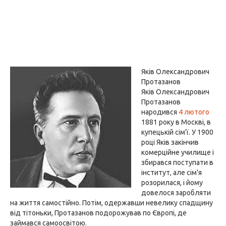
Яків Олександрович
Протазанов
Яків Олександрович
Протазанов
народився
4 лютого
1881 року в Москві, в
купецькій сім'ї. У 1900
році Яків закінчив
комерційне училище і
збирався поступати в
інститут, але сім'я
розорилася, і йому
довелося заробляти
на життя самостійно. Потім, одержавши невелику спадщину
від тітоньки, Протазанов подорожував по Європі, де
займався самоосвітою.