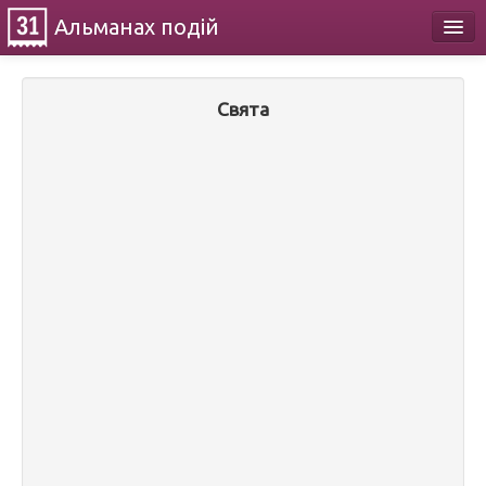
Альманах
подій
Календар
Свята
Про проект
Контакти