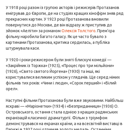
У 1918 році разом із групою акторів і режисерів Протазанов
емігрував до Європи, де на студіях кращих кінофірм зняв ряд
прекрасних картин. У 1923 році Протазанова вмовили
повернутися до Москви, де він відразу ж приступив до
зйомок «Аеліти» за романом
Олексія Толстого
. Прем'єра
фільму наробила багато галасу. Як це часто бувало з
картинами Протазанова, критика сердилась, а публіка
штурмувала каси.
У 1920-і роки режисером були зняті блискучі комедії —
«Закрійник із Торжка» (1925), «Процес про три мільйони»
(1926), «Свято святого Йоргена» (1930) та інші, які
користувалися великим успіхом у глядачів. Ще серед німих
фільмів тих років: «Чини і люди», «Сорок перший» і «Білий
орел».
Наступні фільми Протазанова були вже звуковими. Найбільш
яскраві — «Маріонетки» (1934) і «Безприданниця» (1936) О.
Островського, остання стала однією з кращих радянських
екранізацій класичної драматургії. Фільм з тріумфом
демонструвався на екранах країни, а на всесвітній виставці в
Парижі в 1937 році отримав золоту медаль. Останніми