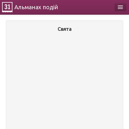
Альманах
подій
Календар
Свята
Про проект
Контакти