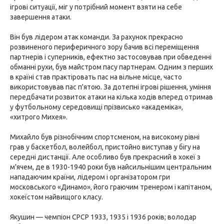
ігрові ситуації, міг у потрібний момент взяти на себе
завершення атаки.
Він був лідером атак команди. За рахунок прекрасно
розвиненого периферичного зору бачив всі переміщення
партнерів і суперників, ефектно застосовував при обведенні
обманні рухи, був майстром пасу партнерам. Одним з перших
в країні став практіровать пас на вільне місце, часто
використовував пас п'ятою. За дотепні ігрові рішення, уміння
передбачати розвиток атаки на кілька ходів вперед отримав
у футбольному середовищі прізвисько «академіка»,
«хитрого Михея».
Михайло був різнобічним спортсменом, на високому рівні
грав у баскетбол, волейбол, пристойно виступав у бігу на
середні дистанції. Але особливо був прекрасний в хокеї з
м'ячем, де в 1930-1940 роки був найсильнішим центральним
нападаючим країни, лідером і організатором гри
московського «Динамо», його граючим тренером і капітаном,
хокеїстом найвищого класу.
Якушин — чемпіон СРСР 1933, 1935 і 1936 років; володар