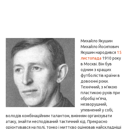
Михайло Якушин
Михайло Йосипович
Якушин народився
15
листопада
1910 року
в Москві. Він був
одним з кращих
футболістів країни в
довоєнні роки.
Технічний, з м'якою
пластикою рухів при
обробці м'яча,
незворушний,
упевнений у собі,
володів комбінаційним талантом, вмінням організувати
атаку, знайти несподіваний тактичний хід. Прекрасно
орієнтувався на полі, тонко і миттєво оцінював найскладніші