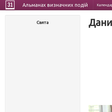
Альманах
визначних
подій
Календа
Дани
Свята