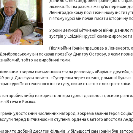
Данило Олександрович Гранін (його спра
лісника. Потім разом з матір'ю переїхав до
Ленінградському політехнічному інституті. 
п'ятому курсі він почав писати історичну
У роки Великої Вітчизняної війни Данило п
зустрів у Східній Пруссії командиром роти
Після війни Гранін працював в Лененерго,
Домбровському він показав прозаїку Дмитру Острову, з яким познай
 знайомий, тобто на виробничі теми.
кованим твором письменника стала розповідь «Варіант другий», ге
49 році. Далі були повість «Суперечка через океан», роман «Шукачі»
пірантури Політехнічного інституту, писав статті з електротехніки.
 він зробив вибір на користь літературної діяльності, освоїв різні 
», «Втеча в Росію».
 Гранін удостоєний численних нагород, зокрема звання Героя Соціалі
заслуги перед Вітчизною» III ступеня, ордена Святого апостола Андр
ми знято добрий десяток фільмів. У більшості сам Гранін був автор