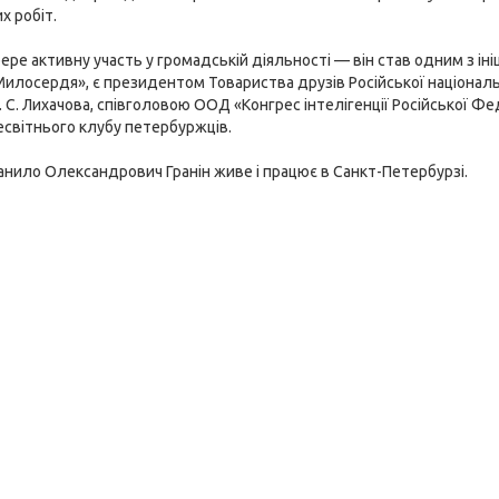
х робіт.
бере активну участь у громадській діяльності — він став одним з ін
илосердя», є президентом Товариства друзів Російської національ
. С. Лихачова, співголовою ООД «Конгрес інтелігенції Російської Фе
есвітнього клубу петербуржців.
анило Олександрович Гранін живе і працює в Санкт-Петербурзі.