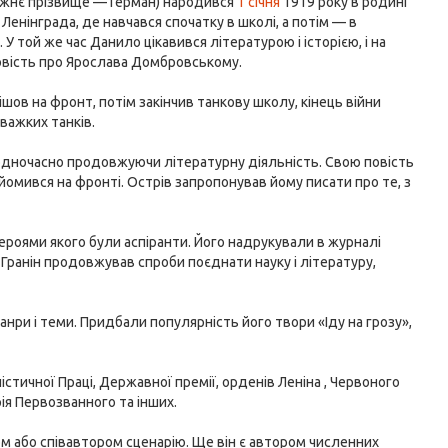
вжнє прізвище — Герман) народився
1 січня
1919 року в родині
 Ленінграда, де навчався спочатку в школі, а потім — в
У той же час Данило цікавився літературою і історією, і на
 повість про Ярослава Домбровському.
ішов на фронт, потім закінчив танкову школу, кінець війни
 важких танків.
 одночасно продовжуючи літературну діяльність. Свою повість
омився на фронті. Острів запропонував йому писати про те, з
роями якого були аспіранти. Його надрукували в журналі
. Гранін продовжував спроби поєднати науку і літературу,
жанри і теми. Придбали популярність його твори «Іду на грозу»,
стичної Праці, Державної премії, орденів Леніна , Червоного
ія Первозванного та інших.
ом або співавтором сценарію. Ще він є автором численних