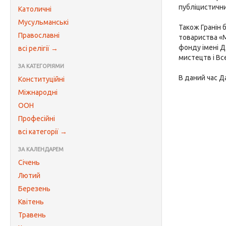
публіцистични
Католичні
Мусульманські
Також Гранін 
Православні
товариства «М
фонду імені Д
всі релігії →
мистецтв і Вс
ЗА КАТЕГОРІЯМИ
В даний час Д
Конституційні
Міжнародні
ООН
Професійні
всі категорії →
ЗА КАЛЕНДАРЕМ
Січень
Лютий
Березень
Квітень
Травень