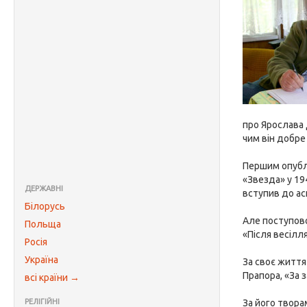
про Ярослава 
чим він добре
Першим опублі
«Звезда» у 19
ДЕРЖАВНІ
вступив до ас
Білорусь
Але поступово
Польща
«Після весілля
Росія
Україна
За своє життя
Прапора, «За 
всі країни →
РЕЛІГІЙНІ
За його твора