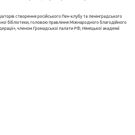
іціаторів створення російського Пен-клубу та ленінградського
ної бібліотеки, головою правління Міжнародного благодійного
дерації», членом Громадської палати РФ, Німецької академії