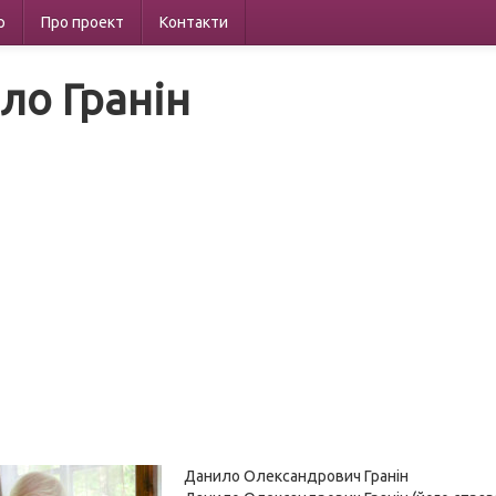
р
Про проект
Контакти
ло Гранін
Данило Олександрович Гранін