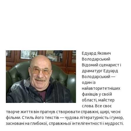
Едуард Якович
Володарський
Відомий сценарист і
драматург Едуард
Володарський —
один із
найавторитетніших
фахівців у своїй
області, майстер
слова. Все своє
творче життя він прагнув створювати справжні, щирі, чесні
фільми. Стиль його текстів — чудова літературність і гумор,
засновані на глибокої, справжньої інтелігентності і мудрості.