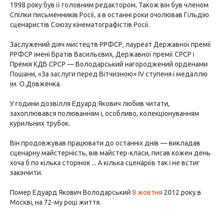
1998 року був її головним редактором. Також він був членом
Спілки письменників Росії, а в останні роки очолював Гільдію
сценаристів Союзу кінематографістів Росії.
Заслужений діяч мистецтв РРФСР, лауреат Державної премії
РРФСР імені Братів Васильєвих, Державної премії СРСР і
Премія КДБ СРСР — Володарський нагороджений орденами
Пошани, «За заслуги перед Вітчизною» IV ступеня і медаллю
ім. О.Довженка.
У години дозвілля Едуард Якович любив читати,
захоплювався полюванням і, особливо, колекціонуванням
курильних трубок.
Він продовжував працювати до останніх днів — викладав
сценарну майстерність, вів майстер-класи, писав кожен день
хоча б по кілька сторінок ... А кілька сценаріїв так і не встиг
закінчити.
Помер Едуард Якович Володарський
8 жовтня
2012 року в
Москві, на 72-му році життя.