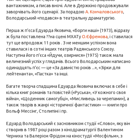
вантажником, а писав вночі. Але в Держкіно продовжували
заворчівать його сценарії. За порадою
А. Кончаловського
,
Володарський «подався» в театральну драматургію.
Перша ж п'єса Едуарда Яковича, «Борги наші» (1973), відразу
ж була поставлена ??на сцені МХАТу
О.Єфремова
, і ставилася
тут ще впродовж 11 років . З не меншим успіхом вона
ставилася і в сотні інших театрів Радянського Союзу.
Наступна його п'єса «Йдучи, озирнися» (1975) також мала
величезний успіх у глядачів. Всього Володарським написано
одинадцять п'єс — це «За давністю років ...», «Зірки для
лейтенанта», «Пастка» та інші.
Багате творча спадщина Едуарда Яковича включає в себе і
кілька книг романів та повістей («Руська», «У кожного своя
війна», «Щоденник самогубці», «Мисливець за черепами»), а
також творів в жанрі «історичної фантастики» — книги про
Вольф Мессінг, Столипіні і пр.
Едуард Володарський є засновником студії «Слово», яку він
створив в 1987 році разом з кінодраматургії Валентином
Черниха та Валерієм Фрідом на кіностудії «Мосфільм», з