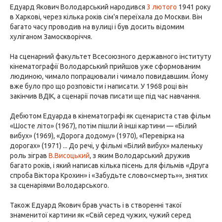
Едуард Якович Володарський народився
3 лютого
1941 року
в Харкові, через кілька років сім'я переїхала до Москви. Він
багато часу проводив на вулиці і був досить відомим
хуліганом Замоскворіччя.
На сценарний факультет Всесоюзного державного інституту
кінематографії Володарський прийшов уже сформованим
людиною, чимало попрацювали і чимало повидавшим. Йому
вже було про що розповісти і написати. У 1968 році він
закінчив ВДІК, а сценарії почав писати ще під час навчання.
Дебютом Едуарда в кінематографі як сценариста став фільм
«Шосте літо» (1967), потім пішли й інші картини — «Білий
вибух» (1969), «Дорога додому» (1970), «Перевірка на
дорогах» (1971) ... До речі, у фільмі «Білий вибух» маленьку
роль зіграв
В.Висоцький
, з яким Володарський дружив
багато років, і який написав кілька пісень для фільмів «Друга
спроба Віктора Крохин» і «Забудьте слово«смерть»», знятих
за сценаріями Володарського.
Також Едуард Якович брав участь і в створенні такої
знаменитої картини як «Свій серед чужих, чужий серед