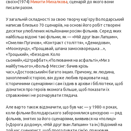
своїх»(1974)
Микити Михалкова
, сценарій до якого вони
писали разом.
У загальній складності за свою творчу кар'єру Володарський
написав близько 70 сценаріїв, на основі його робіт створені
десятки улюблених мільйонами росіян фільмів. Серед яких
найбільш відомі такі фільми, як — «Мій друг Іван Лапшин»,
«Омелян Пугачов», «Контракт століття», «Демидови»,
«Моонзунд», «Прощавай, шпана замоскворецька ...»,
«Троцький», «Безодня. Коло
сьомий»,«Штрафбат»,«Полювання на асфальті»,«Ми з
майбутнього»,«Вольф Мессінг: бачив крізь
час»,«Достоєвський»і багато інших. Причому, як людина,
захоплений історією, він дуже любив працювати над
історичними сценаріями і сам їздив в архіви і бібліотеки, щоб
дізнатися про героїв якомога більше, щоб показати їх
справжніми і не розчарувати глядача.
Але варто також відзначити, що був час — у 1980-х роках,
коли фільми Володарського заборонялися цензурою — ряд
фільмів, знятих за його сценаріями, виявився на «полиці»
(«Дорога додому», «Мій друг Іван Лапшин» та ін.) Відомий на
той час сценарист, щоб прогодувати сім'ю, працював