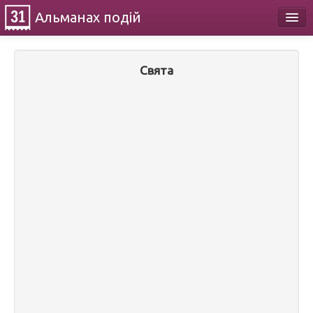
Альманах
подій
Календар
Свята
Про проект
Контакти