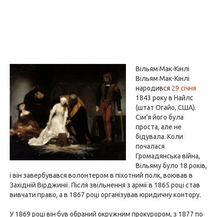
Вільям Мак-Кінлі
Вільям Мак-Кінлі
народився
29 січня
1843 року в Найлс
(штат Огайо, США).
Сім'я його була
проста, але не
бідувала. Коли
почалася
Громадянська війна,
Вільяму було 18 років,
і він завербувався волонтером в піхотний полк, воював в
Західній Вірджинії. Після звільнення з армії в 1865 році став
вивчати право, а в 1867 році організував юридичну контору.
У 1869 році він був обраний окружним прокурором, з 1877 по