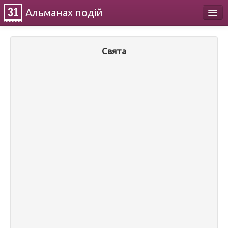
Альманах
подій
Календар
Свята
Про проект
Контакти