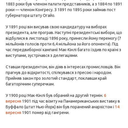
1883 роки був членом палати представників, а з 1884 по 1891
роки — членом Конгресу. З 1891 по 1895 роки займав пост
губернатора штату Огайо.
У 1891 році він висував свою кандидатуру на виборах
президента, але програв. Наступні президентські вибори, що
відбулися в листопаді 1896 року, принесли йому перемогу (7
мільйонів голосів проти 6,4 мільйона за його опонента). Під
час передвиборної кампанії Мак-Кінлі багато їздив по країні з
виступами, зустрічався з делегаціями.
Ставши президентом, він діяв в інтересах промисловців. Він
прагнув до відкритості, спілкувався з пресою і народом.
Прийняв закон про золотий стандарт, поклавши край
багаторічним суперечкам.
У 1900 році Мак-Кінлі був обраний на другий термін.
6
вересня
1901 під час візиту на Панамериканських виставку в
Буффало (штат Нью-Йорк) він був поранений анархістом і
14
вересня
1901 помер від гангрени.