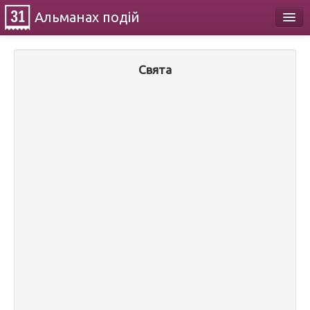
Альманах
подій
Календар
Свята
Про проект
Контакти