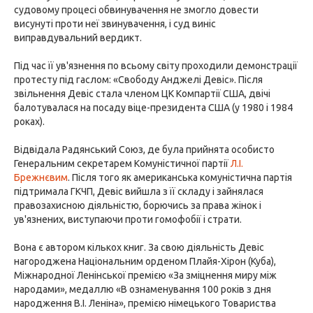
судовому процесі обвинувачення не змогло довести
висунуті проти неї звинувачення, і суд виніс
виправдувальний вердикт.
Під час її ув'язнення по всьому світу проходили демонстрації
протесту під гаслом: «Свободу Анджелі Девіс». Після
звільнення Девіс стала членом ЦК Компартії США, двічі
балотувалася на посаду віце-президента США (у 1980 і 1984
роках).
Відвідала Радянський Союз, де була прийнята особисто
Генеральним секретарем Комуністичної партії
Л.І.
Брежнєвим
. Після того як американська комуністична партія
підтримала ГКЧП, Девіс вийшла з її складу і зайнялася
правозахисною діяльністю, борючись за права жінок і
ув'язнених, виступаючи проти гомофобії і страти.
Вона є автором кількох книг. За свою діяльність Девіс
нагороджена Національним орденом Плайя-Хірон (Куба),
Міжнародної Ленінської премією «За зміцнення миру між
народами», медаллю «В ознаменування 100 років з дня
народження В.І. Леніна», премією німецького Товариства