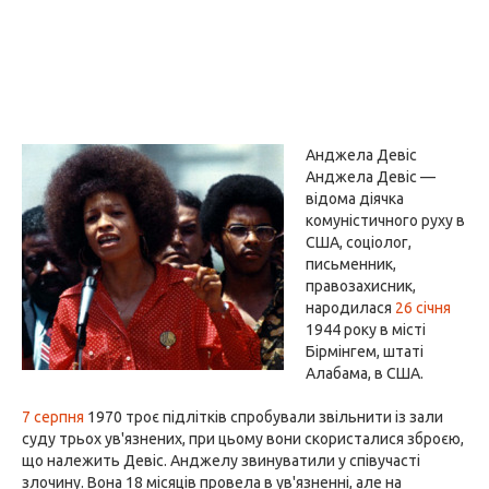
Анджела Девіс
Анджела Девіс —
відома діячка
комуністичного руху в
США, соціолог,
письменник,
правозахисник,
народилася
26 січня
1944 року в місті
Бірмінгем, штаті
Алабама, в США.
7 серпня
1970 троє підлітків спробували звільнити із зали
суду трьох ув'язнених, при цьому вони скористалися зброєю,
що належить Девіс. Анджелу звинуватили у співучасті
злочину. Вона 18 місяців провела в ув'язненні, але на