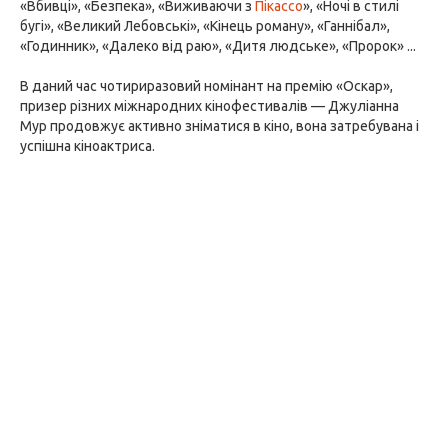
«Вбивці», «Безпека», «Виживаючи з
Пікассо
», «Ночі в стилі
бугі», «Великий Лебовські», «Кінець роману», «Ганнібал»,
«Годинник», «Далеко від раю», «Дитя людське», «Пророк» ...
В даний час чотириразовий номінант на премію «Оскар»,
призер різних міжнародних кінофестивалів — Джуліанна
Мур продовжує активно зніматися в кіно, вона затребувана і
успішна кіноактриса.