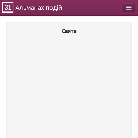
Альманах
подій
Календар
Свята
Про проект
Контакти