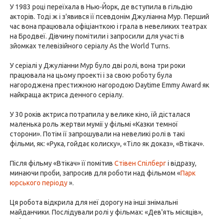
У 1983 році переїхала в Нью-Йорк, де вступила в гільдію
акторів. Тоді ж і з'явився її псевдонім Джуліанна Мур. Перший
час вона працювала офіціанткою і грала в невеликих театрах
на Бродвеї. Дівчину помітили і запросили для участі в
зйомках телевізійного серіалу As the World Turns.
У серіалі у Джуліанни Мур було дві ролі, вона три роки
працювала на цьому проекті і за свою роботу була
нагороджена престижною нагородою Daytime Emmy Award як
найкраща актриса денного серіалу.
У 30 років актриса потрапила у велике кіно, їй дісталася
маленька роль жертви мумії у фільмі «Казки темної
сторони». Потім її запрошували на невеликі ролі в такі
фільми, як: «Рука, гойдає колиску», «Тіло як доказ», «Втікач».
Після фільму «Втікач» її помітив
Стівен Спілберг
і відразу,
минаючи проби, запросив для роботи над фільмом «
Парк
юрського періоду
».
Ця робота відкрила для неї дорогу на інші знімальні
майданчики. Послідували ролі у фільмах: «Дев'ять місяців»,