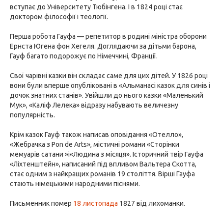
вступає до Університету Тюбінгена. І в 1824 році стає
доктором філософії і теології.
Перша робота Гауфа — репетитор в родині міністра оборони
Ернста Югена фон Хегеля. Доглядаючи за дітьми барона,
Гауф багато подорожує по Німеччині, Франції.
Свої чарівні казки він складає саме для цих дітей. У 1826 році
вони були вперше опубліковані в «Альманасі казок для синів і
дочок знатних станів». Увійшли до нього казки «Маленький
Мук», «Каліф Лелека» відразу набувають величезну
популярність.
Крім казок Гауф також написав оповідання «Отелло»,
«Жебрачка з Pon de Arts», містичні романи «Сторінки
мемуарів сатани »і«Людина з місяця». Історичний твір Гауфа
«Ліхтенштейн», написаний під впливом Вальтера Скотта,
стає одним з найкращих романів 19 століття. Вірші Гауфа
стають німецькими народними піснями.
Письменник помер
18 листопада
1827 від лихоманки.