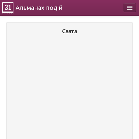
Альманах
подій
Календар
Свята
Про проект
Контакти