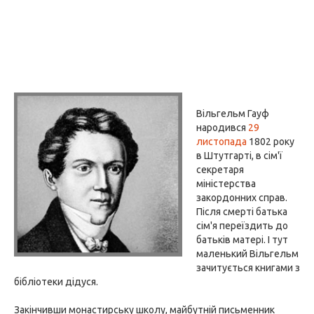
Вільгельм Гауф
народився
29
листопада
1802 року
в Штутгарті, в сім'ї
секретаря
міністерства
закордонних справ.
Після смерті батька
сім'я переїздить до
батьків матері. І тут
маленький Вільгельм
зачитується книгами з
бібліотеки дідуся.
Закінчивши монастирську школу, майбутній письменник