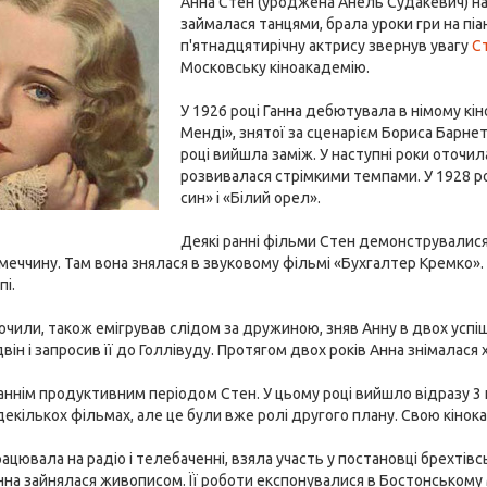
Анна Стен (уроджена Анель Судакевич) 
займалася танцями, брала уроки гри на піан
п'ятнадцятирічну актрису звернув увагу
С
Московську кіноакадемію.
У 1926 році Ганна дебютувала в німому кін
Менді», знятої за сценарієм Бориса Барне
році вийшла заміж. У наступні роки оточил
розвивалася стрімкими темпами. У 1928 ро
син» і «Білий орел».
Деякі ранні фільми Стен демонструвалися 
меччину. Там вона знялася в звуковому фільмі «Бухгалтер Кремко»
пі.
точили, також емігрував слідом за дружиною, зняв Анну в двох успі
н і запросив її до Голлівуду. Протягом двох років Анна знімалася хоч
аннім продуктивним періодом Стен. У цьому році вийшло відразу 3 ка
декількох фільмах, але це були вже ролі другого плану. Свою кінока
ацювала на радіо і телебаченні, взяла участь у постановці брехті
анна зайнялася живописом. Її роботи експонувалися в Бостонському