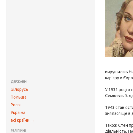
вирушила в Ні
кар'єру в Євро
ДЕРЖАВНІ
Білорусь
У 1931 році о
Семюель Голдві
Польща
Росія
1943 став ост
Україна
знялася ще в 
всі країни →
Також Стен пр
РЕЛІГІЙНІ
діяльність, Г