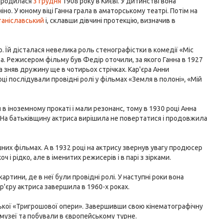
народилася
3 грудня
1908 року в Києві. У дитинстві вона
іно. У юному віці Ганна грала в аматорському театрі. Потім на
таніславський
і, склавши дівчині протекцію, визначив в
о. Їй дісталася невелика роль стенографістки в комедії «Міс
та. Режисером фільму був Федір оточили, за якого Ганна в 1927
а зняв дружину ще в чотирьох стрічках. Кар'єра Анни
ці послідували провідні ролі у фільмах «Земля в полоні», «Мій
в іноземному прокаті і мали резонанс, тому в 1930 році Анна
. На батьківщину актриса вирішила не повертатися і продовжила
шних фільмах. А в 1932 році на актрису звернув увагу продюсер
 і рідко, але в іменитих режисерів і в парі з зірками.
ртини, де в неї були провідні ролі. У наступні роки вона
р'єру актриса завершила в 1960-х роках.
вської «Тригрошової опери». Завершивши свою кінематографічну
 музеї та побували в європейському турне.