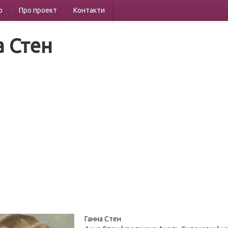
р
Про проект
Контакти
а Стен
Ганна Стен