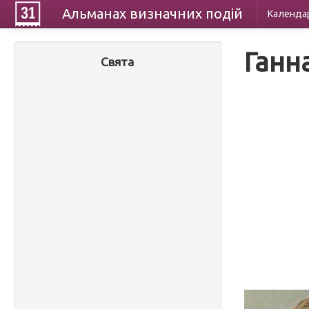
Альманах
визначних
подій
Календа
Ганн
Свята