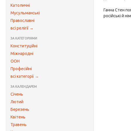
Католичні
Ганна Стен п
Мусульманські
російські й н
Православні
всі релігії →
ЗА КАТЕГОРІЯМИ
Конституційні
Міжнародні
ООН
Професійні
всі категорії →
ЗА КАЛЕНДАРЕМ
Січень
Лютий
Березень
Квітень
Травень