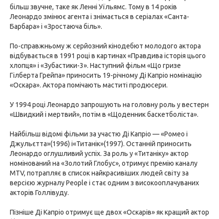
більш звучне, таке як Ленні Уїльямс. Тому в 14 років
Леонардо змінює агента і знімається в серіалах «Санта-
Барбара» і «Зростаюча біль».
По-справжньому ж серйозний кінодебют молодого актора
відбувається в 1991 році в картинах «Правдива історія цього
хлопця» і «Зубастики-3». Наступний фільм «Що гризе
Гілберта Грейпа» приносить 19-річному Ді Капріо номінацію
«Оскара». Актора помічають маститі продюсери.
У 1994 році Леонардо запрошують на головну роль у вестерн
«Швидкий і мертвий», потім в «Щоденник баскетболіста».
Найбільш відомі фільми за участю Ді Капріо — «Ромео і
Джульєтта»(1996) і«Титанік»(1997). Останній приносить
Леонардо оглушливий успіх. За роль у «Титаніку» актор
номінований на «Золотий Глобус», отримує премію каналу
MTV, потрапляє в список найкрасивіших людей світу за
версією журналу People і стає одним з високооплачуваних
акторів Голлівуду.
Пізніше Ді Капріо отримує ще двох «Оскарів» як кращий актор