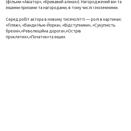
(фільми «Авіатор», «Кривавий алмаз»). Нагороджений він та
іншими призами та нагородами, в тому числі і іноземними.
Серед робіт актора в новому тисячолітті — ролі в картинах:
«Пляж», «Банди Нью-Йорка», «Відступники», «Сукупність
брехні»,«Революційна дорога»,«Острів
проклятих»,«Початок»та інших.