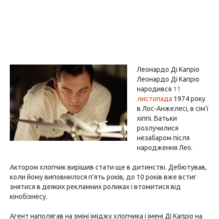
Леонардо Ді Капріо
Леонардо Ді Капріо
народився
11
листопада
1974 року
в Лос-Анжелесі, в сім'ї
хіппі. Батьки
розлучилися
незабаром після
народження Лео.
Актором хлопчик вирішив стати ще в дитинстві. Дебютував,
коли йому виповнилося п'ять років, до 10 років вже встиг
знятися в деяких рекламних роликах і втомитися від
кінобізнесу.
Агент наполягав на зміні іміджу хлопчика і імені Ді Капріо на