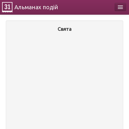
Альманах
подій
Календар
Свята
Про проект
Контакти