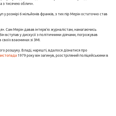
а з тисячею облич».
 у розмірі 6 мільйонів франків, з тих пір Мерін остаточно став
ця». Сам Мерін давав інтерв'ю журналістам, намагаючись
Він вступав у дискусії з політичними діячами, погрожував
 своїх взаєминах зі ЗМІ.
ого розшуку. Владі, нарешті, вдалося дізнатися про
листопада
1979 року він загинув, розстріляний поліцейськими в