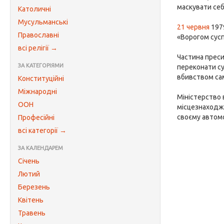
маскувати себ
Католичні
Мусульманські
21 червня
1979
Православні
«Ворогом сусп
всі релігії →
Частина преси
ЗА КАТЕГОРІЯМИ
переконати су
вбивством сам
Конституційні
Міжнародні
Міністерство 
ООН
місцезнаходж
своєму автомо
Професійні
всі категорії →
ЗА КАЛЕНДАРЕМ
Січень
Лютий
Березень
Квітень
Травень