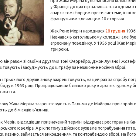
Про Жака Меріна було написано кілька книг
у Франції до цих пір залишається одним з
анархістом і борцем проти системи, інші 
французьким злочинцем 20 сторіччя.
Жак Рене Мерін народився
28 грудня
1936 
Навчався в католицькому коледжі, але був 
агресивну поведінку. У 1956 році Жак Мер
три роки.
 він разом зі своїми друзями Тоні Феррейро, Джон Лучано і Жозефо
товують і засуджують до штрафу за незаконне носіння зброї.
 і трьох його друзів знову заарештовують, на цей раз за спробу погр
боду в 1963 році. Пропрацювавши близько року в архітектурному бю
о життя.
 року Жака Меріна заарештовують в Пальма де Майорка при спробі вк
ть до 6 місяців в'язниці.
ак Мерін, відсидівши призначений термін, відкриває ресторан на К
рського ювеліра. А рік потому здійснює зухвале пограбування готел
ки, казино, займається викраденням та контрабандою зброї. На його