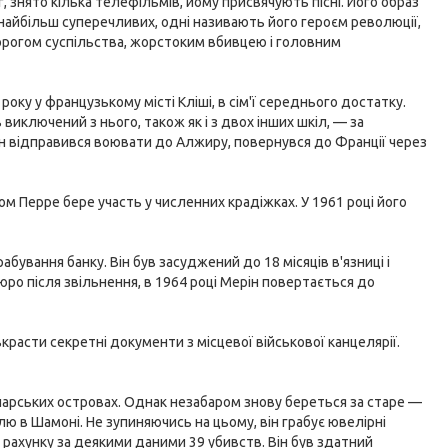
, знято кілька телефільмів, йому присвячують пісні. Його образ
 найбільш суперечливих, одні називають його героєм революції,
ворогом суспільства, жорстоким вбивцею і головним
року у французькому місті Кліші, в сім'ї середнього достатку.
виключений з нього, також як і з двох інших шкіл, — за
ін відправився воювати до Алжиру, повернувся до Франції через
м Перре бере участь у численних крадіжках. У 1961 році його
абування банку. Він був засуджений до 18 місяців в'язниці і
ро після звільнення, в 1964 році Мерін повертається до
расти секретні документи з місцевої військової канцелярії.
анарських островах. Однак незабаром знову береться за старе —
ю в Шамоні. Не зупиняючись на цьому, він грабує ювелірні
 рахунку за деякими даними 39 убивств. Він був здатний