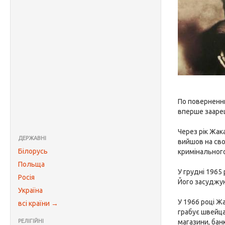
По поверненню
вперше заареш
Через рік Жака
ДЕРЖАВНІ
вийшов на сво
Білорусь
кримінальног
Польща
У грудні 1965
Росія
Його засуджую
Україна
У 1966 році Ж
всі країни →
грабує швейца
РЕЛІГІЙНІ
магазини, бан