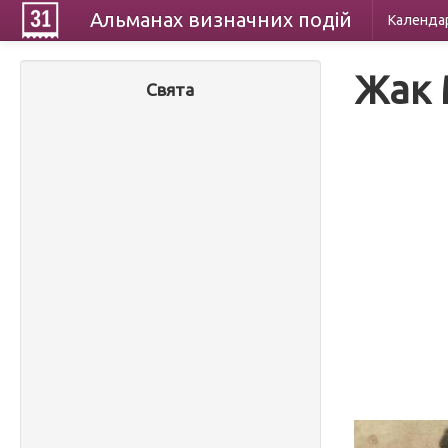
Альманах
визначних
подій
Календа
Жак 
Свята