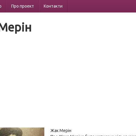
р
Про проект
Контакти
Мерін
Жак Мерін