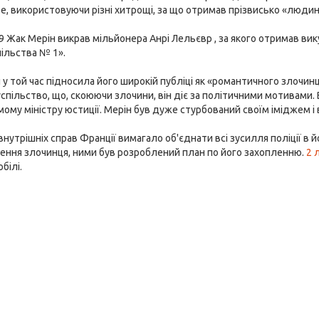
е, використовуючи різні хитрощі, за що отримав прізвисько «людин
 Жак Мерін викрав мільйонера Анрі Лельєвр , за якого отримав викуп
ільства № 1».
 у той час підносила його широкій публіці як «романтичного злочин
спільство, що, скоюючи злочини, він діє за політичними мотивами. 
ому міністру юстиції. Мерін був дуже стурбований своїм іміджем і в
внутрішніх справ Франції вимагало об'єднати всі зусилля поліції в й
ення злочинця, ними був розроблений план по його захопленню.
2 
білі.