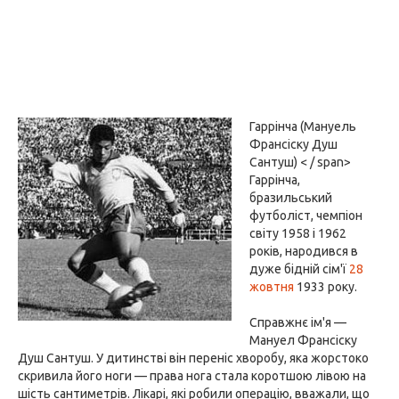
Гаррінча (Мануель
Франсіску Душ
Сантуш) < / span>
Гаррінча,
бразильський
футболіст, чемпіон
світу 1958 і 1962
років, народився в
дуже бідній сім'ї
28
жовтня
1933 року.
Справжнє ім'я —
Мануел Франсіску
Душ Сантуш. У дитинстві він переніс хворобу, яка жорстоко
скривила його ноги — права нога стала коротшою лівою на
шість сантиметрів. Лікарі, які робили операцію, вважали, що