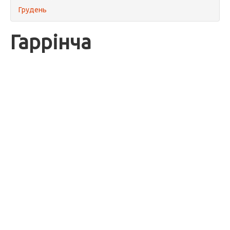
Грудень
Гаррінча