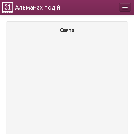
Альманах
подій
Календар
Свята
Про проект
Контакти