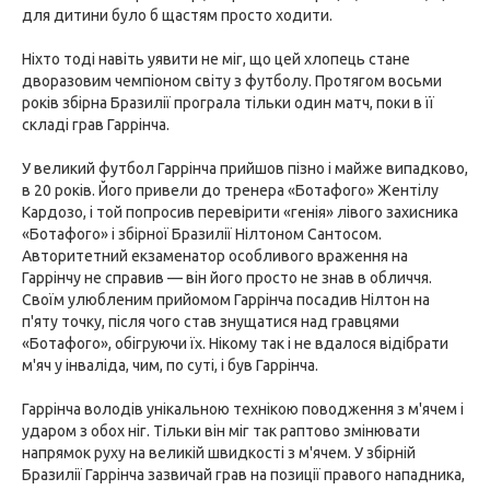
для дитини було б щастям просто ходити.
Ніхто тоді навіть уявити не міг, що цей хлопець стане
дворазовим чемпіоном світу з футболу. Протягом восьми
років збірна Бразилії програла тільки один матч, поки в її
складі грав Гаррінча.
У великий футбол Гаррінча прийшов пізно і майже випадково,
в 20 років. Його привели до тренера «Ботафого» Жентілу
Кардозо, і той попросив перевірити «генія» лівого захисника
«Ботафого» і збірної Бразилії Нілтоном Сантосом.
Авторитетний екзаменатор особливого враження на
Гаррінчу не справив — він його просто не знав в обличчя.
Своїм улюбленим прийомом Гаррінча посадив Нілтон на
п'яту точку, після чого став знущатися над гравцями
«Ботафого», обігруючи їх. Нікому так і не вдалося відібрати
м'яч у інваліда, чим, по суті, і був Гаррінча.
Гаррінча володів унікальною технікою поводження з м'ячем і
ударом з обох ніг. Тільки він міг так раптово змінювати
напрямок руху на великій швидкості з м'ячем. У збірній
Бразилії Гаррінча зазвичай грав на позиції правого нападника,