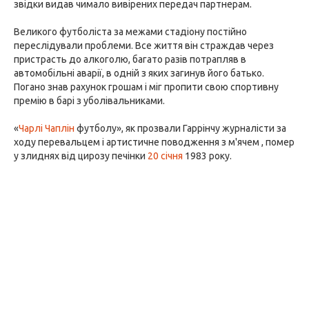
звідки видав чимало вивірених передач партнерам.
Великого футболіста за межами стадіону постійно
переслідували проблеми. Все життя він страждав через
пристрасть до алкоголю, багато разів потрапляв в
автомобільні аварії, в одній з яких загинув його батько.
Погано знав рахунок грошам і міг пропити свою спортивну
премію в барі з уболівальниками.
«
Чарлі Чаплін
футболу», як прозвали Гаррінчу журналісти за
ходу перевальцем і артистичне поводження з м'ячем , помер
у злиднях від цирозу печінки
20 січня
1983 року.