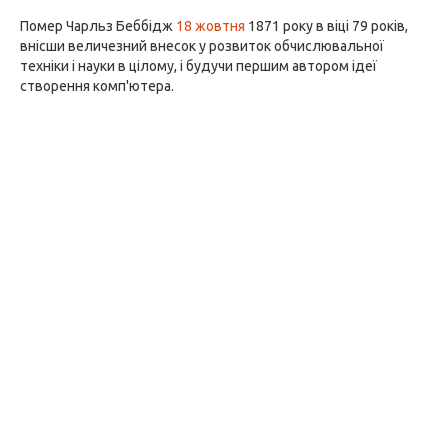
Помер Чарльз Беббідж
18 жовтня
1871 року в віці 79 років,
внісши величезний внесок у розвиток обчислювальної
техніки і науки в цілому, і будучи першим автором ідеї
створення комп'ютера.