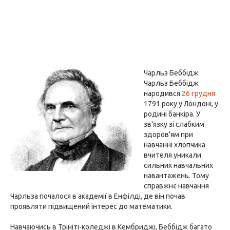
Чарльз Беббідж
Чарльз Беббідж
народився
26 грудня
1791 року у Лондоні, у
родині банкіра. У
зв'язку зі слабким
здоров'ям при
навчанні хлопчика
вчителя уникали
сильних навчальних
навантажень. Тому
справжнє навчання
Чарльза почалося в академії в Енфілді, де він почав
проявляти підвищений інтерес до математики.
Навчаючись в Трініті-коледжі в Кембриджі, Беббідж багато