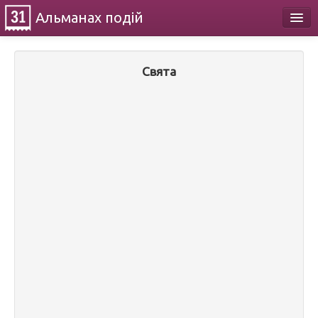
Альманах
подій
Календар
Свята
Про проект
Контакти