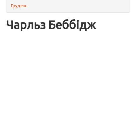
Грудень
Чарльз Беббідж