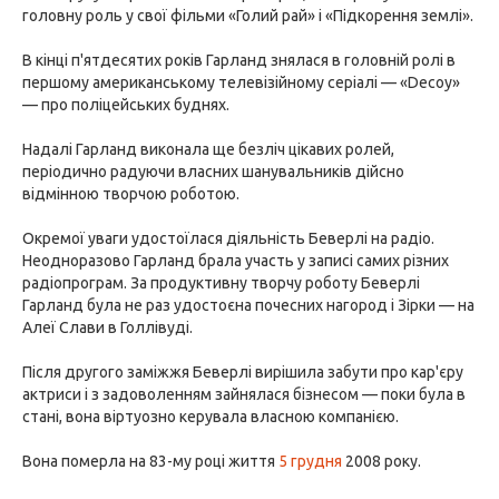
головну роль у свої фільми «Голий рай» і «Підкорення землі».
В кінці п'ятдесятих років Гарланд знялася в головній ролі в
першому американському телевізійному серіалі — «Decoy»
— про поліцейських буднях.
Надалі Гарланд виконала ще безліч цікавих ролей,
періодично радуючи власних шанувальників дійсно
відмінною творчою роботою.
Окремої уваги удостоїлася діяльність Беверлі на радіо.
Неодноразово Гарланд брала участь у записі самих різних
радіопрограм. За продуктивну творчу роботу Беверлі
Гарланд була не раз удостоєна почесних нагород і Зірки — на
Алеї Слави в Голлівуді.
Після другого заміжжя Беверлі вирішила забути про кар'єру
актриси і з задоволенням зайнялася бізнесом — поки була в
стані, вона віртуозно керувала власною компанією.
Вона померла на 83-му році життя
5 грудня
2008 року.