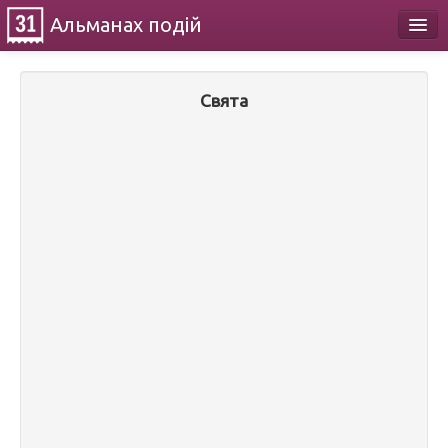
Альманах
подій
Календар
Свята
Про проект
Контакти