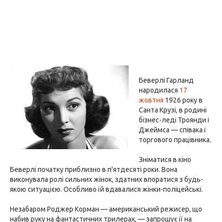
Беверлі Гарланд
народилася
17
жовтня
1926 року в
Санта Крузі, в родині
бізнес-леді Троянди і
Джеймса — співака і
торгового працівника.
Зніматися в кіно
Беверлі початку приблизно в п'ятдесяті роки. Вона
виконувала ролі сильних жінок, здатних впоратися з будь-
якою ситуацією. Особливо їй вдавалися жінки-поліцейські.
Незабаром Роджер Корман — американський режисер, що
набив руку на фантастичних трилерах, — запрошує її на