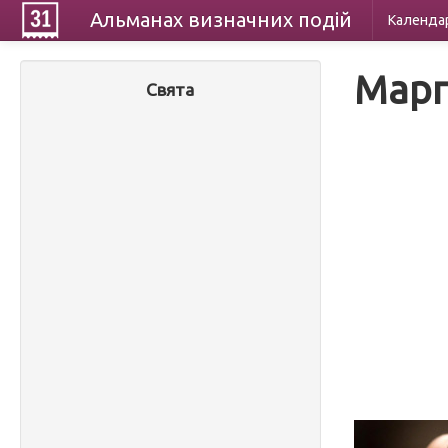
Альманах
визначних
подій
Календа
Марг
Свята