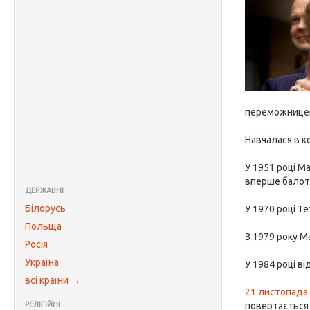
переможницею 
Навчалася в к
У 1951 році М
вперше балот
ДЕРЖАВНІ
Білорусь
У 1970 році Т
Польща
З 1979 року М
Росія
Україна
У 1984 році в
всі країни →
21 листопада
РЕЛІГІЙНІ
повертається 