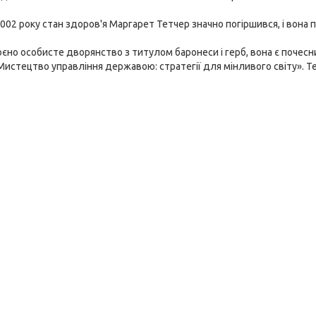
002 року стан здоров'я Маргарет Тетчер значно погіршився, і вона п
єно особисте дворянство з титулом баронеси і герб, вона є почес
Мистецтво управління державою: стратегії для мінливого світу». Т