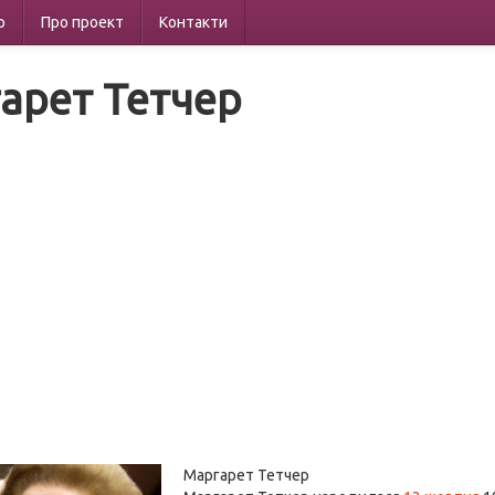
р
Про проект
Контакти
арет Тетчер
Маргарет Тетчер