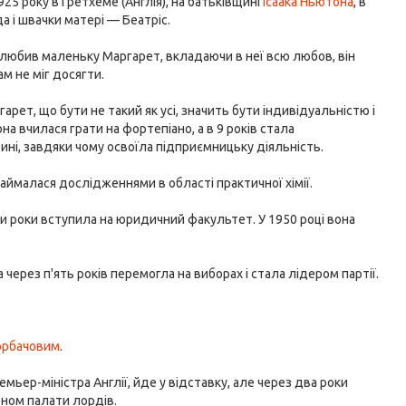
25 року в Гретхеме (Англія), на батьківщині
Ісаака Ньютона
, в
 і швачки матері — Беатріс.
любив маленьку Маргарет, вкладаючи в неї всю любов, він
ам не міг досягти.
рет, що бути не такий як усі, значить бути індивідуальністю і
на вчилася грати на фортепіано, а в 9 років стала
ні, завдяки чому освоїла підприємницьку діяльність.
аймалася дослідженнями в області практичної хімії.
и роки вступила на юридичний факультет. У 1950 році вона
через п'ять років перемогла на виборах і стала лідером партії.
орбачовим
.
емьер-міністра Англії, йде у відставку, але через два роки
еном палати лордів.