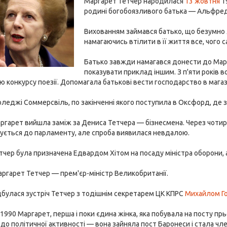
Маргарет Тетчер народилася
13 жовтня
19
родині богобоязливого батька — Альфреда
Вихованням займався батько, що безумно 
намагаючись втілити в її життя все, чого с
Батько завжди намагався донести до Марга
показувати приклад іншим. З п'яти років во
конкурсу поезії. Допомагала батькові вести господарство в магази
оледжі Соммерсвіль, по закінченні якого поступила в Оксфорд, де з
аргарет вийшла заміж за Дениса Тетчера — бізнесмена. Через чотир
ується до парламенту, але спроба виявилася невдалою.
етчер була призначена Едвардом Хітом на посаду міністра оборони, а 
аргарет Тетчер — прем'єр-міністр Великобританії.
ідбулася зустріч Тетчер з тодішнім секретарем ЦК КПРС
Михайлом Г
1990 Маргарет, перша і поки єдина жінка, яка побувала на посту прь
до політичної активності — вона зайняла пост Баронеси і стала чл