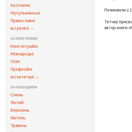
Католичні
Починаючи з 2
Мусульманські
Православні
Тетчер присво
автор книги «
всі релігії →
ЗА КАТЕГОРІЯМИ
Конституційні
Міжнародні
ООН
Професійні
всі категорії →
ЗА КАЛЕНДАРЕМ
Січень
Лютий
Березень
Квітень
Травень