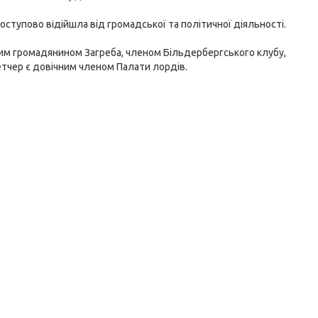
оступово відійшла від громадської та політичної діяльності.
ним громадянином Загреба, членом Більдербергського клубу,
етчер є довічним членом Палати лордів.