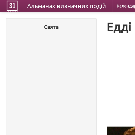
Альманах
визначних
подій
Календа
Едді
Свята