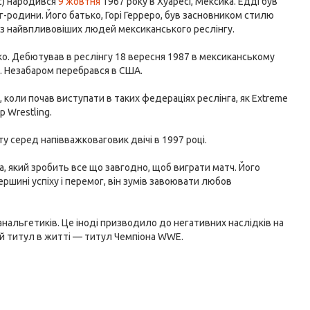
с) народився
9 жовтня
1967 року в Хуаресі, Мексика. Едді був
г-родини. Його батько, Горі Герреро, був засновником стилю
 з найвпливовіших людей мексиканського реслінгу.
ко. Дебютував в реслінгу 18 вересня 1987 в мексиканському
re. Незабаром перебрався в США.
 коли почав виступати в таких федераціях реслінга, як Extreme
p Wrestling.
іту серед напівважковаговик двічі в 1997 році.
а, який зробить все що завгодно, щоб виграти матч. Його
ершині успіху і перемог, він зумів завоювати любов
анальгетиків. Це іноді призводило до негативних наслідків на
ний титул в житті — титул Чемпіона WWE.