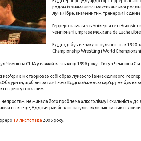
Едді Герреро (Едуардо Горі Герреро Льяне
родом із знаменитої мексиканської реслін
Луча Лібре, знаменитим тренером і одним
Герреро навчався в Університеті Нью Мехі
чемпіонаті Empresa Mexicana de Lucha Lib
Едді здобув велику популярність в 1990-х,
Championship Wrestling і World Championshi
ул Чемпіона США у важкій вазі в кінці 1996 року і Титул Чемпіона Св
ї кар'єри він створював собі образ лукавого і винахідливого Реслер
«Обдурити, щоб виграти». І хоча Едді майже всю кар'єру не був на в
 і на рингу і поза ним.
 непростим, не минала його проблема алкоголізму і схильність до 
аючи на все це, Едді виграв безліч титулів, включаючи свій голов
ерреро
13 листопада
2005 року.