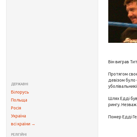
Він виграв Тит
Протягом своє
девізом було 
ДЕРЖАВНІ
уболівальників
Білорусь
Шлях Едді був
Польща
рингу. Незваж
Росія
Україна
Помер Едді Г
всі країни →
РЕЛІГІЙНІ