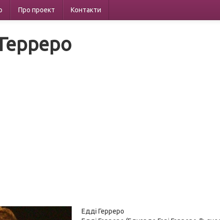
р
Про проект
Контакти
 Герреро
Едді Герреро