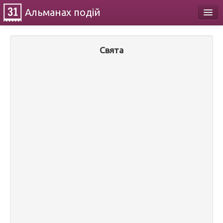
Альманах
подій
Календар
Свята
Про проект
Контакти