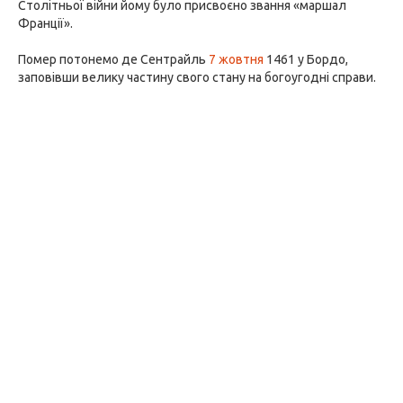
Столітньої війни йому було присвоєно звання «маршал
Франції».
Помер потонемо де Сентрайль
7 жовтня
1461 у Бордо,
заповівши велику частину свого стану на богоугодні справи.