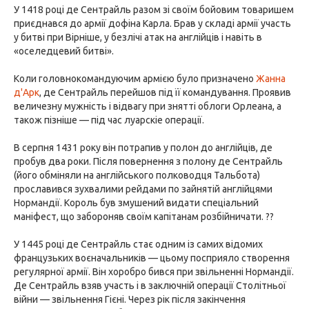
У 1418 році де Сентрайль разом зі своїм бойовим товаришем
приєднався до армії дофіна Карла. Брав у складі армії участь
у битві при Вірніше, у безлічі атак на англійців і навіть в
«оселедцевий битві».
Коли головнокомандуючим армією було призначено
Жанна
д'Арк
, де Сентрайль перейшов під її командування. Проявив
величезну мужність і відвагу при знятті облоги Орлеана, а
також пізніше — під час луарскіе операції.
В серпня 1431 року він потрапив у полон до англійців, де
пробув два роки. Після повернення з полону де Сентрайль
(його обміняли на англійського полководця Тальбота)
прославився зухвалими рейдами по зайнятій англійцями
Нормандії. Король був змушений видати спеціальний
маніфест, що забороняв своїм капітанам розбійничати. ??
У 1445 році де Сентрайль стає одним із самих відомих
французьких воєначальників — цьому посприяло створення
регулярної армії. Він хоробро бився при звільненні Нормандії.
Де Сентрайль взяв участь і в заключній операції Столітньої
війни — звільнення Гієні. Через рік після закінчення