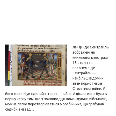
Ла Гір і де Сентрайль,
зображені на
книжкової ілюстрації
15 століття
потонемо де
Сентрайль —
найбільш відомий
авантюрист часів
Столітньої війни. У
його житті був єдиний інтерес — війна. А цікава вона була в
першу чергу тим, що з полководця, командувача військами,
можна легко перетворюватися в розбійника, що грабував
садиби, і назад ...